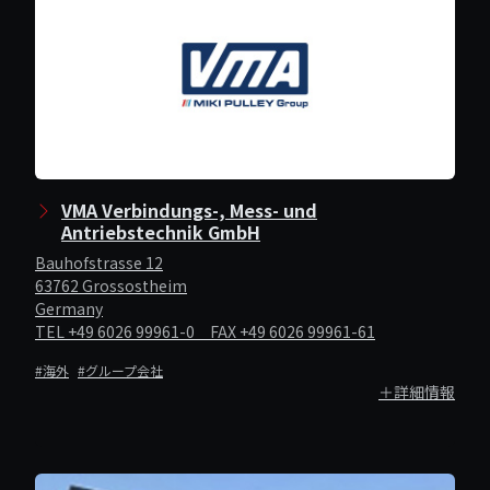
VMA Verbindungs-, Mess- und
Antriebstechnik GmbH
Bauhofstrasse 12
63762 Grossostheim
Germany
TEL +49 6026 99961-0 FAX +49 6026 99961-61
#海外
#グループ会社
＋詳細情報