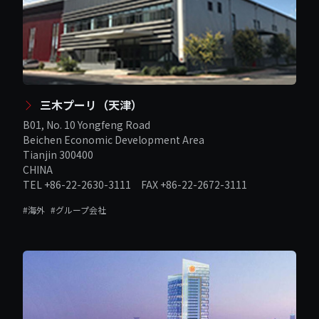
三木プーリ（天津）
B01, No. 10 Yongfeng Road
Beichen Economic Development Area
Tianjin 300400
CHINA
TEL +86-22-2630-3111 FAX +86-22-2672-3111
#海外
#グループ会社