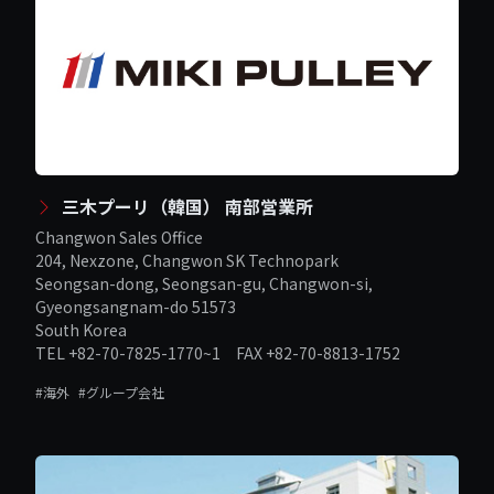
三木プーリ（韓国） 南部営業所
Changwon Sales Office
204, Nexzone, Changwon SK Technopark
Seongsan-dong, Seongsan-gu, Changwon-si,
Gyeongsangnam-do 51573
South Korea
TEL +82-70-7825-1770~1 FAX +82-70-8813-1752
#海外
#グループ会社