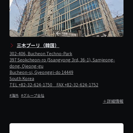
三木プーリ（韓国）
302-406, Bucheon Techno-Park
397 Seokcheon-ro (Ssangyong 3rd, 36-1), Samjeong-
dong, Ojeong-gu
Bucheon-si, Gyeonggi-do 14449
South Korea
TEL +82-32-624-1750 FAX +82-32-624-1752
#海外
#グループ会社
＋詳細情報