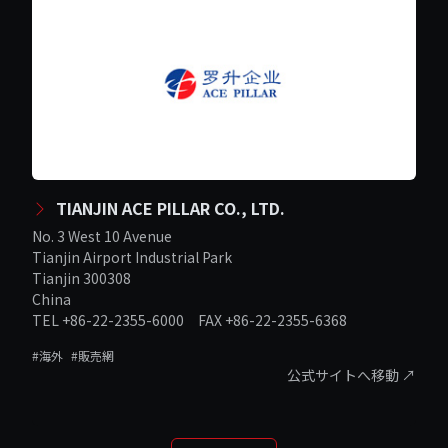
TIANJIN ACE PILLAR CO., LTD.
No. 3 West 10 Avenue
Tianjin Airport Industrial Park
Tianjin 300308
China
TEL +86-22-2355-6000 FAX +86-22-2355-6368
#海外
#販売網
公式サイトへ移動 ↗