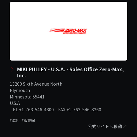
MIKI PULLEY - U.S.A. - Sales Office Zero-Max,
Inc.
13200 Sixth Avenue North
Plymouth
Minnesota 55441
U.S.A
TEL +1-763-546-4300 FAX +1-763-546-8260
#海外
#販売網
公式サイトへ移動 ↗