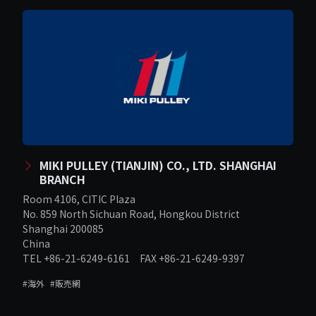
MIKI PULLEY (TIANJIN) CO., LTD. SHANGHAI
BRANCH
Room 4106, CITIC Plaza
No. 859 North Sichuan Road, Hongkou District
Shanghai 200085
China
TEL +86-21-6249-6161 FAX +86-21-6249-9397
#海外
#販売網