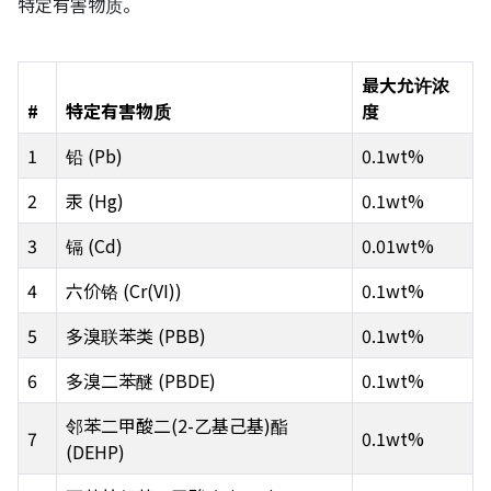
特定有害物质。
最大允许浓
#
特定有害物质
度
1
铅 (Pb)
0.1wt%
2
汞 (Hg)
0.1wt%
3
镉 (Cd)
0.01wt%
4
六价铬 (Cr(VI))
0.1wt%
5
多溴联苯类 (PBB)
0.1wt%
6
多溴二苯醚 (PBDE)
0.1wt%
邻苯二甲酸二(2-乙基己基)酯
7
0.1wt%
(DEHP)