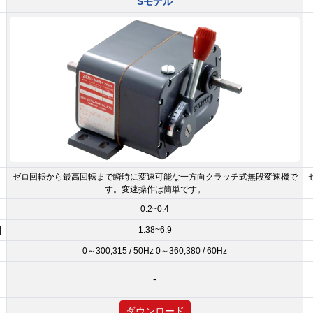
Sモデル
ゼロ回転から最高回転まで瞬時に変速可能な一方向クラッチ式無段変速機で
す。変速操作は簡単です。
0.2~0.4
]
1.38~6.9
］
0～300,315 / 50Hz 0～360,380 / 60Hz
-
ダウンロード