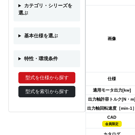
カテゴリ・シリーズを
選ぶ
基本仕様を選ぶ
画像
特性・環境条件
型式を仕様から探す
仕様
適用モータ出力[kw]
型式を索引から探す
出力軸許容トルク[N・m
出力軸回転速度［min-1
CAD
会員限定
カタログ