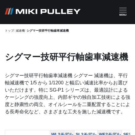
メインコンテンツに移動
MENU
トップ
減速機
シグマー技研平行軸歯車減速機
シグマー技研平行軸歯車減速機
シグマー技研平行軸歯車減速機 シグマー 減速機は、平行
軸減速機で 1/5 から 1/1200 と幅広い減速比率からお選び
いただけます。特に SG-P1 シリーズは、最適設計による
ケーシングの強度向上、内部ギヤの独自加工技術による強
度と静粛性の両立、オイルシールを二重配置することによ
る長寿命化など、さまざまな工夫を施した減速機です。
WL2モデル
SL2モデル
WF2モデル
SF2