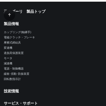
三木プーリ 製品トップ
製品情報
カップリング(軸継手)
電磁クラッチ・ブレーキ
摩擦式締結具
変速機
過負荷保護装置
モータ
減速機
電源・制御機器
緩衝･揺動･防振装置
回転数指示計
技術情報
サービス・サポート