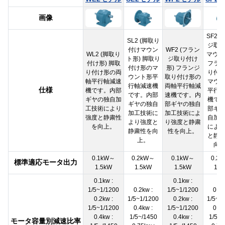
画像
SF2 
SL2 (脚取り
ジ取
付けマウン
WF2 (フラン
WL2 (脚取り
マウン
ト形) 脚取り
ジ取り付け
付け形) 脚取
フラ
付け形のマ
形) フランジ
り付け形の両
り付
ウント形平
取り付け形の
軸平行軸減速
マウ
行軸減速機
両軸平行軸減
仕様
機です。内部
平行
です。内部
速機です。内
ギヤの独自加
機で
ギヤの独自
部ギヤの独自
工技術により
部ギ
加工技術に
加工技術によ
強度と静粛性
自加
より強度と
り強度と静粛
を向上。
によ
静粛性を向
性を向上。
と静
上。
向
0.1kW～
0.2kW～
0.1kW～
0.2
標準適応モータ出力
1.5kW
1.5kW
1.5kW
1.5
0.1kw :
0.1kw :
1/5~1/1200
0.2kw :
1/5~1/1200
0.2k
0.2kw :
1/5~1/1200
0.2kw :
1/5~1
1/5~1/1200
0.4kw :
1/5~1/1200
0.4k
0.4kw :
1/5~/1450
0.4kw :
1/5~/
モータ容量別減速比率