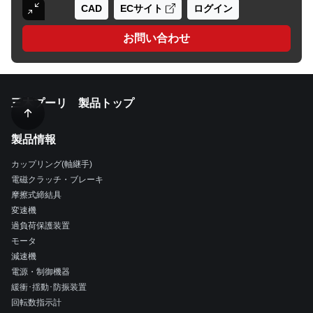
CAD
ECサイト
ログイン
お問い合わせ
三木プーリ 製品トップ
製品情報
カップリング(軸継手)
電磁クラッチ・ブレーキ
摩擦式締結具
変速機
過負荷保護装置
モータ
減速機
電源・制御機器
緩衝･揺動･防振装置
回転数指示計