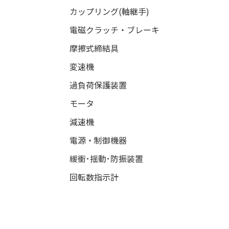
カップリング(軸継手)
電磁クラッチ・ブレーキ
摩擦式締結具
変速機
過負荷保護装置
モータ
減速機
電源・制御機器
緩衝･揺動･防振装置
回転数指示計