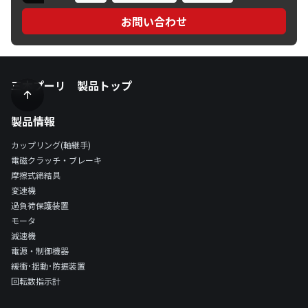
お問い合わせ
三木プーリ 製品トップ
製品情報
カップリング(軸継手)
電磁クラッチ・ブレーキ
摩擦式締結具
変速機
過負荷保護装置
モータ
減速機
電源・制御機器
緩衝･揺動･防振装置
回転数指示計