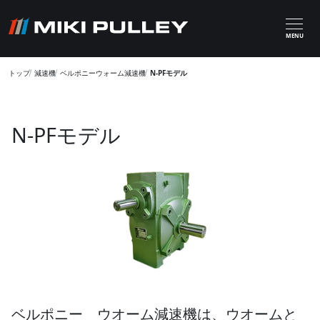
メインコンテンツに移動
MENU
トップ
減速機
ベルポニーウォーム減速機
N-PFモデル
N-PFモデル
ベルポニー ウオーム減速機は、ウオームと