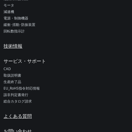
モータ
減速機
電源・制御機器
緩衝･揺動･防振装置
回転数指示計
技術情報
サービス・サポート
CAD
取扱説明書
生産終了品
EU_RoHS指令対応情報
該非判定書発行
総合カタログ請求
よくある質問
お問い合わせ