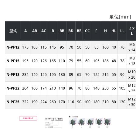
単位[mm]
Z x
型式
A
AB
AC
B
BB
BD
BE
CC
F
H
HL
LL
L
M6
N-PF12
175
105
115
145
95
70
50
50
85
160
40
70
x 14
M8
N-PF15
195
120
126
165
110
79
55
60
105
186
48
78
x 18
M10
N-PF18
234
140
155
195
130
89
65
70
125
215
55
90
x 20
M12
N-PF22
264
160
174
210
140
96
70
80
140
250
65
105
x 25
M12
N-PF25
322
190
224
260
170
116
90
100
180
310
80
130
x 30