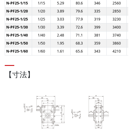
N-PF25-1/15
1/15
5.29
80.6
346
2560
N-PF25-1/20
1/20
3.89
79.6
335
2850
N-PF25-1/25
1/25
3.03
77.9
319
3230
N-PF25-1/30
1/30
3.39
72.6
399
3400
N-PF25-1/40
1/40
2.48
71.1
381
3740
N-PF25-1/50
1/50
1.95
68.3
359
3860
N-PF25-1/60
1/60
1.61
65.6
343
4210
【寸法】