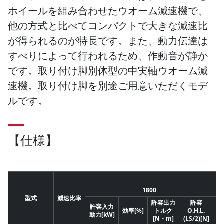
ホイールを組み合わせたウオーム減速機で、
他の方式と比べてコンパクトで大きな減速比
が得られるのが特長です。また、動力伝達は
すべりによって行われるため、作動音が静か
です。取り付け脚別体型の中実軸ウオーム減
速機。取り付け脚を別途ご用意いただくモデ
ルです。
【仕様】
1800
型式
減速比率
許容出力
許容
許容入力
許
効率[%]
トルク
O.H.L.
動力[kW]
動
[N・m]
(LS/2)[N]