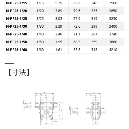
N-PF25-1/15
1/15
5.29
80.6
346
2560
N-PF25-1/20
1/20
3.89
79.6
335
2850
N-PF25-1/25
1/25
3.03
77.9
319
3230
N-PF25-1/30
1/30
3.39
72.6
399
3400
N-PF25-1/40
1/40
2.48
71.1
381
3740
N-PF25-1/50
1/50
1.95
68.3
359
3860
N-PF25-1/60
1/60
1.61
65.6
343
4210
【寸法】