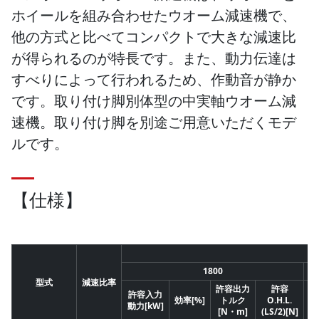
ホイールを組み合わせたウオーム減速機で、
他の方式と比べてコンパクトで大きな減速比
が得られるのが特長です。また、動力伝達は
すべりによって行われるため、作動音が静か
です。取り付け脚別体型の中実軸ウオーム減
速機。取り付け脚を別途ご用意いただくモデ
ルです。
【仕様】
1800
型式
減速比率
許容出力
許容
許容入力
許
効率[%]
トルク
O.H.L.
動力[kW]
動
[N・m]
(LS/2)[N]