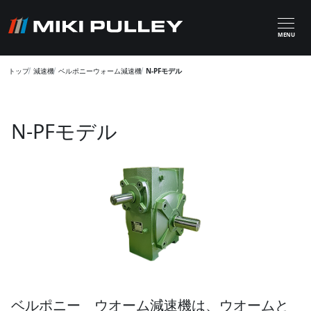
メインコンテンツに移動
MENU
トップ
減速機
ベルポニーウォーム減速機
N-PFモデル
N-PFモデル
ベルポニー ウオーム減速機は、ウオームと