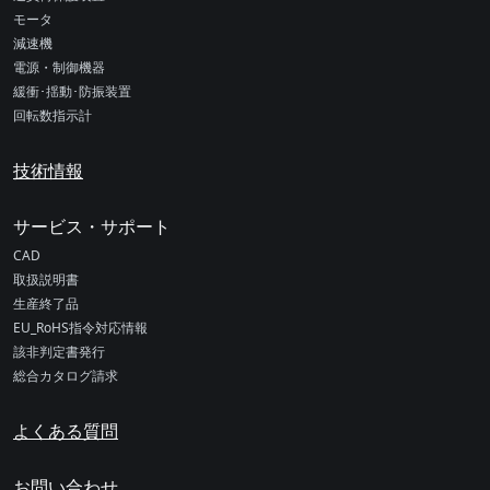
モータ
減速機
電源・制御機器
緩衝･揺動･防振装置
回転数指示計
技術情報
サービス・サポート
CAD
取扱説明書
生産終了品
EU_RoHS指令対応情報
該非判定書発行
総合カタログ請求
よくある質問
お問い合わせ