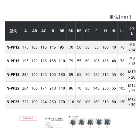
単位[mm]
Z x
型式
A
AB
AC
B
BB
BD
BE
CC
F
H
HL
LL
L
M6
N-PF12
175
105
115
145
95
70
50
50
85
160
40
70
x 14
M8
N-PF15
195
120
126
165
110
79
55
60
105
186
48
78
x 18
M10
N-PF18
234
140
155
195
130
89
65
70
125
215
55
90
x 20
M12
N-PF22
264
160
174
210
140
96
70
80
140
250
65
105
x 25
M12
N-PF25
322
190
224
260
170
116
90
100
180
310
80
130
x 30