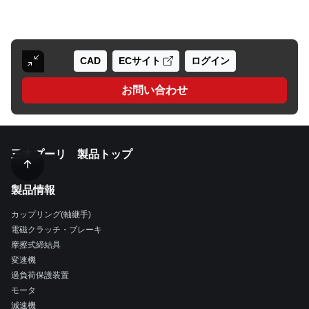
CAD
ECサイト
ログイン
お問い合わせ
三木プーリ 製品トップ
製品情報
カップリング(軸継手)
電磁クラッチ・ブレーキ
摩擦式締結具
変速機
過負荷保護装置
モータ
減速機