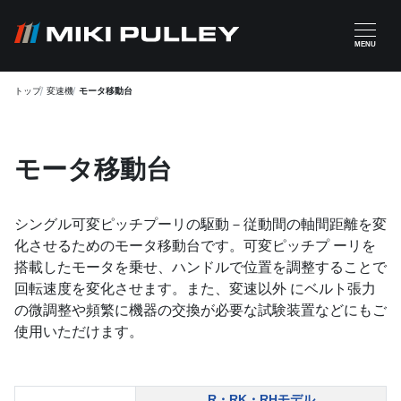
メインコンテンツに移動
MENU
トップ
変速機
モータ移動台
モータ移動台
シングル可変ピッチプーリの駆動－従動間の軸間距離を変
化させるためのモータ移動台です。可変ピッチプ ーリを
搭載したモータを乗せ、ハンドルで位置を調整することで
回転速度を変化させます。また、変速以外 にベルト張力
の微調整や頻繁に機器の交換が必要な試験装置などにもご
使用いただけます。
R・RK・RHモデル