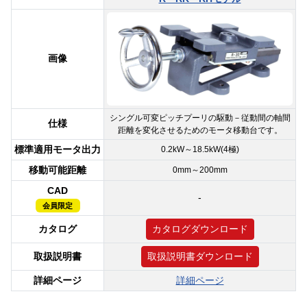
画像
シングル可変ピッチプーリの駆動－従動間の軸間
仕様
距離を変化させるためのモータ移動台です。
標準適用モータ出力
0.2kW～18.5kW(4極)
移動可能距離
0mm～200mm
CAD
-
会員限定
カタログ
カタログダウンロード
取扱説明書
取扱説明書ダウンロード
詳細ページ
詳細ページ