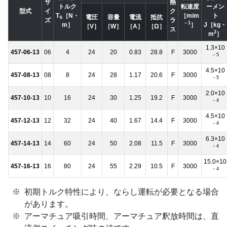
サ
熱
トルク
転速度
ーメン
型式
イ
ク
T
［N・
［mim
ト
電圧
容量
電流
抵抗
s
ズ
ラ
－1
m］
］
J［kg・
［V］
［W］
［A］
［Ω］
ス
2
m
］
1.3×10
457-06-13
06
4
24
20
0.83
28.8
F
3000
－5
4.5×10
457-08-13
08
8
24
28
1.17
20.6
F
3000
－5
2.0×10
457-10-13
10
16
24
30
1.25
19.2
F
3000
－4
4.5×10
457-12-13
12
32
24
40
1.67
14.4
F
3000
－4
6.3×10
457-14-13
14
60
24
50
2.08
11.5
F
3000
－4
15.0×10
457-16-13
16
80
24
55
2.29
10.5
F
3000
－4
初期トルク特性により、ならし運転が必要となる場合
があります。
アーマチュア吸引時間、アーマチュア釈放時間は、直