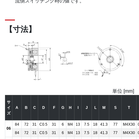
流側スイッチング時の値です。
【寸法】
単位 [mm]
サ
イ
A
B
C
D
F
G
H
I
J
L
M
S
T
ズ
84
72
31
C0.5
31
6
M4
13
7.5
18
41.3
77
M4X30
06
84
72
31
C0.5
31
6
M4
13
7.5
18
41.3
77
M4X30