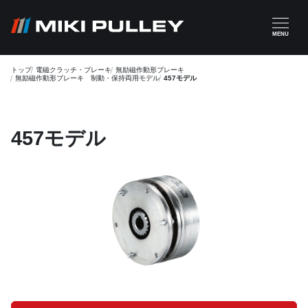
メインコンテンツに移動
MENU
トップ
電磁クラッチ・ブレーキ
無励磁作動形ブレーキ
無励磁作動形ブレーキ 制動・保持両用モデル
457モデル
457モデル