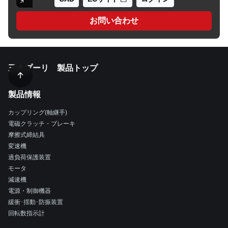
お問い合わせ
三木プーリ 製品トップ
製品情報
カップリング(軸継手)
電磁クラッチ・ブレーキ
摩擦式締結具
変速機
過負荷保護装置
モータ
減速機
電源・制御機器
緩衝･揺動･防振装置
回転数指示計