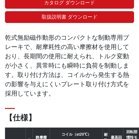
カタログ ダウンロード
取扱説明書 ダウンロード
乾式無励磁作動形のコンパクトな制動専用ブ
レーキで、耐摩耗性の高い摩擦材を使用して
おり、長期間の使用に耐えられ、トルク変動
が小さく、異常時にも瞬時に負荷を制動しま
す。取り付け方法は、コイルから発生する熱
の影響を与えにくいプレート取り付け方式を
採用しています。
【仕様】
回転部
コイル（at20℃）
耐
静摩擦
最高回
慣性モ