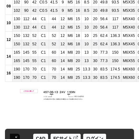
102
90
42
C0.5
41.5
9
M5
16
8.5
20
49.8
93.5
M5X35
08
102
90
42
C0.5
41.5
9
M5
16
8.5
20
49.8
93.5
M5X35
130
112
44
C1
44
12
M6
15
10
20
56.4
117
M5X40
10
130
112
44
C1
44
12
M6
15
10
20
56.4
117
M5X40
150
132
52
C1
52
12
M6
18
10
25
62.4
136.3
M5X45
12
150
132
52
C1
52
12
M6
18
10
25
62.4
136.3
M5X45
165
145
55
C1
60
14
M8
20
13
30
77.3
150
M6X55
14
165
145
55
C1
60
14
M8
20
13
30
77.3
150
M6X55
190
170
70
C1
70
14
M8
25
13.3
30
83.5
174.5
M6X60
16
190
170
70
C1
70
14
M8
25
13.3
30
83.5
174.5
M6X60
CAD
ECサイト
ログイン