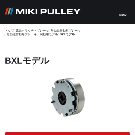
メインコンテンツに移動
MENU
トップ
電磁クラッチ・ブレーキ
無励磁作動形ブレーキ
無励磁作動形ブレーキ 制動用モデル
BXLモデル
BXLモデル