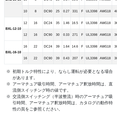
10
8
DC90
25
0.27
331
F
UL3398
AWG18
4
12
16
DC24
35
1.46
16.5
F
UL3398
AWG18
3
BXL-12-10
12
16
DC90
30
0.33
271
F
UL3398
AWG18
3
16
22
DC24
39
1.64
14.6
F
UL3398
AWG18
3
BXL-16-10
16
22
DC90
39
0.43
207
F
UL3398
AWG18
3
初期トルク特性により、ならし運転が必要となる場合
があります。
アーマチュア吸引時間、アーマチュア釈放時間は、直
流側スイッチング時の値です。
交流側スイッチング（半波整流）時のアーマチュア吸
引時間、アーマチュア釈放時間は、カタログの動作特
性の頁をご参照ください。