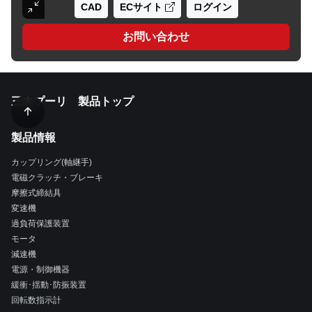
CAD
ECサイト
ログイン
お問い合わせ
三木プーリ 製品トップ
製品情報
カップリング(軸継手)
電磁クラッチ・ブレーキ
摩擦式締結具
変速機
過負荷保護装置
モータ
減速機
電源・制御機器
緩衝･揺動･防振装置
回転数指示計