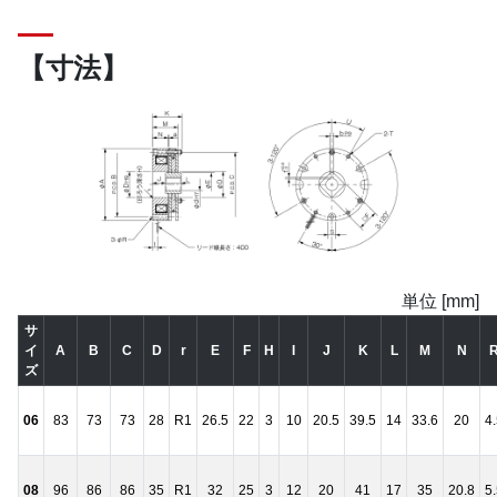
【寸法】
単位 [mm]
サ
イ
A
B
C
D
r
E
F
H
I
J
K
L
M
N
ズ
06
83
73
73
28
R1
26.5
22
3
10
20.5
39.5
14
33.6
20
4
08
96
86
86
35
R1
32
25
3
12
20
41
17
35
20.8
5