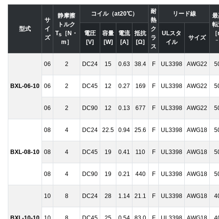
耐
コイル（at20℃）
リード線
静摩擦
最
サ
熱
トルク
転
型式
イ
ク
T
［N・
電圧
容量
電流
抵抗
ULスタ
［
s
ズ
ラ
サイズ
－
m］
[V]
[W]
[A]
[Ω]
イル
ス
06
2
DC24
15
0.63
38.4
F
UL3398
AWG22
5
BXL-06-10
06
2
DC45
12
0.27
169
F
UL3398
AWG22
5
06
2
DC90
12
0.13
677
F
UL3398
AWG22
5
08
4
DC24
22.5
0.94
25.6
F
UL3398
AWG18
5
BXL-08-10
08
4
DC45
19
0.41
110
F
UL3398
AWG18
5
08
4
DC90
19
0.21
440
F
UL3398
AWG18
5
10
8
DC24
28
1.14
21.1
F
UL3398
AWG18
4
BXL-10-10
10
8
DC45
25
0.54
83.0
F
UL3398
AWG18
4