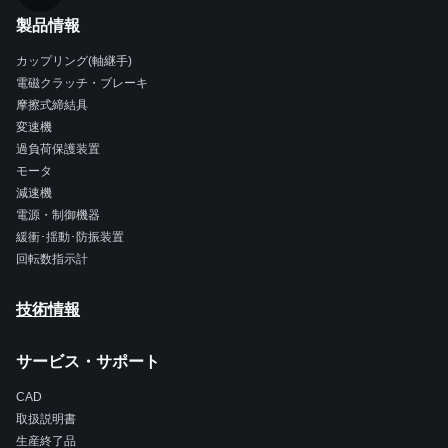
製品情報
カップリング(軸継手)
電磁クラッチ・ブレーキ
摩擦式締結具
変速機
過負荷保護装置
モータ
減速機
電源・制御機器
緩衝･揺動･防振装置
回転数指示計
技術情報
サービス・サポート
CAD
取扱説明書
生産終了品