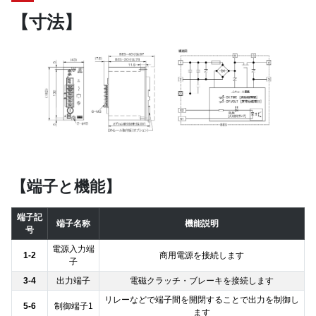
【寸法】
【端子と機能】
端子記
端子名称
機能説明
号
電源入力端
1-2
商用電源を接続します
子
3-4
出力端子
電磁クラッチ・ブレーキを接続します
リレーなどで端子間を開閉することで出力を制御し
5-6
制御端子1
ます