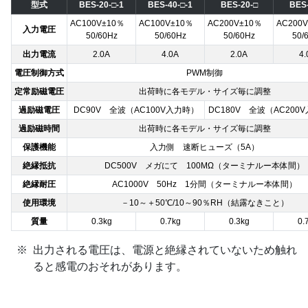
型式
BES-20-□-1
BES-40-□-1
BES-20-□
BES-
AC100V±10％
AC100V±10％
AC200V±10％
AC200
入力電圧
50/60Hz
50/60Hz
50/60Hz
50/
出力電流
2.0A
4.0A
2.0A
4.
電圧制御方式
PWM制御
定常励磁電圧
出荷時に各モデル・サイズ毎に調整
過励磁電圧
DC90V 全波（AC100V入力時）
DC180V 全波（AC200
過励磁時間
出荷時に各モデル・サイズ毎に調整
保護機能
入力側 速断ヒューズ（5A）
絶縁抵抗
DC500V メガにて 100MΩ（ターミナルー本体間）
絶縁耐圧
AC1000V 50Hz 1分間（ターミナルー本体間）
使用環境
－10～＋50℃/10～90％RH（結露なきこと）
質量
0.3kg
0.7kg
0.3kg
0.
出力される電圧は、電源と絶縁されていないため触れ
ると感電のおそれがあります。