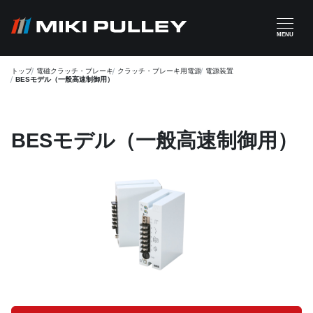
メインコンテンツに移動
MENU
トップ
電磁クラッチ・ブレーキ
クラッチ・ブレーキ用電源
電源装置
BESモデル（一般高速制御用）
BESモデル（一般高速制御用）