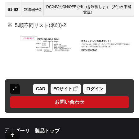
DC24VのON/OFFで出力を制御します（30mA 平滑
S1-S2
制御端子2
電源）
5.順不同リスト(米印)-2
CAD
ECサイト
ログイン
お問い合わせ
三木プーリ 製品トップ