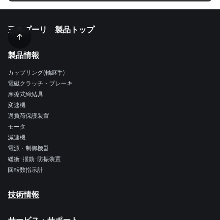
三木プーリ 製品トップ
製品情報
カップリング(軸継手)
電磁クラッチ・ブレーキ
摩擦式締結具
変速機
過負荷保護装置
モータ
減速機
電源・制御機器
緩衝･揺動･防振装置
回転数指示計
技術情報