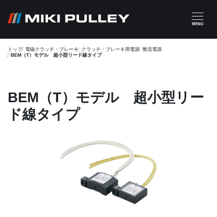
メインコンテンツに移動
MENU
トップ
電磁クラッチ・ブレーキ
クラッチ・ブレーキ用電源
整流電源
BEM（T）モデル 超小型リード線タイプ
BEM（T）モデル 超小型リー
ド線タイプ