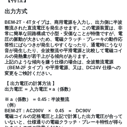
出力方式
BEM-2T・4Tタイプは、商用電源を入力し、出力側に半波
整流された直流電圧を発生させます。この電源装置は、非
常に簡単な回路構成で小型・安価なことが特徴ですが、電
圧の脈動が大きいため、電磁クラッチ・ブレーキの動作応
答性にばらつきが発生しやすくなったり、通電時にうなり
音が発生したり、全波整流や平滑電源と比較して電磁コイ
ルの発熱量が若干上がる傾向があります。
上記のような傾向を嫌う仕様の場合は、全波整流電源
（BEM-2F タイプ）や平滑電源、又は、DC24V 仕様への
変更をご検討ください。
【 出力電圧の計算方法 】
出力電圧 ＝ 入力電圧 × a（係数）
※ a（係数） ＝ 0.45：半波整流
（例）
BEM-2T：AC200V × 0.45 = DC90V
電磁コイルの定格電圧と上記で計算した出力電圧が合って
いないと、仕様通りの電磁クラッチ・ブレーキ特性が得ら