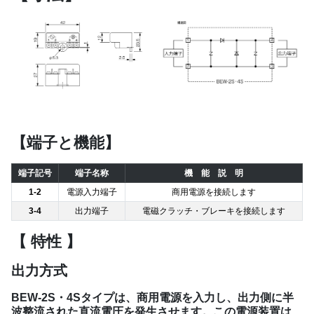
【端子と機能】
端子記号
端子名称
機 能 説 明
1-2
電源入力端子
商用電源を接続します
3-4
出力端子
電磁クラッチ・ブレーキを接続します
【 特性 】
出力方式
BEW-2S・4Sタイプは、商用電源を入力し、出力側に半
波整流された直流電圧を発生させます。この電源装置は、