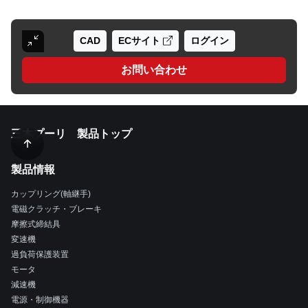
CAD
ECサイト
ログイン
お問い合わせ
三木プーリ 製品トップ
製品情報
カップリング(軸継手)
電磁クラッチ・ブレーキ
摩擦式締結具
変速機
過負荷保護装置
モータ
減速機
電源・制御機器