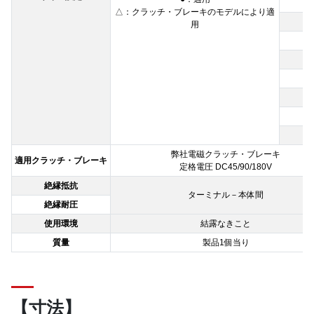
0
△：クラッチ・ブレーキのモデルにより適
1
用
1
1
1
1
2
2
弊社電磁クラッチ・ブレーキ
適用クラッチ・ブレーキ
定格電圧 DC45/90/180V
絶縁抵抗
ターミナル－本体間
絶縁耐圧
使用環境
結露なきこと
質量
製品1個当り
【寸法】