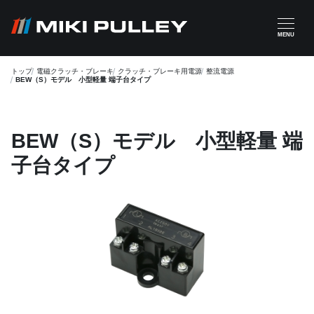
メインコンテンツに移動
MENU
トップ
電磁クラッチ・ブレーキ
クラッチ・ブレーキ用電源
整流電源
BEW（S）モデル 小型軽量 端子台タイプ
BEW（S）モデル 小型軽量 端
子台タイプ