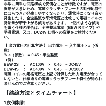
非常に簡単な回路構成で安価なことが特徴ですが、電圧の
脈動が大きいため、電磁クラッチ・ブレーキの動作応答性
にばらつきが発生しやすくなったり、通電時にうなり音が
発生したり、全波整流や平滑電源と比較して電磁コイルの
発熱量が若干上がる傾向があります。 上記のような傾向
を嫌う仕様の場合は、全波整流電源（BEW-Rタイプ）や
平滑電源、又は、DC24V 仕様への変更をご検討くださ
い。
【 出力電圧の計算方法 】 出力電圧 ＝ 入力電圧 × a（係
数）
※ a（係数） ＝ 0.45：半波整流
（例）
BEW-2S ： AC100V × 0.45 = DC45V
BEW-4S ： AC400V × 0.45 = DC180V
電磁コイルの定格電圧と上記で計算した出力電圧が合って
いないと、仕様通りの電磁クラッチブレーキ特性が得られ
ませんのでご注意ください。
【結線方法とタイムチャート】
1次側制御