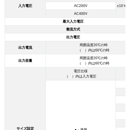
入力電圧
AC200V
±10％50
AC400V
最大入力電圧
整流方式
出力電圧
周囲温度20℃の時
出力電流
（ ）内は60℃の時
周囲温度20℃の時
出力容量
（ ）内は60℃の時
電圧仕様
（ ）内は入力電圧
0
0
0
0
0
0
サイズ設定
●：適用