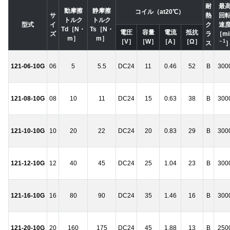
耐
最
動摩擦
静摩擦
コイル（at20℃）
サ
熱
回
トルク
トルク
型式
イ
ク
速
Td［N・
Ts［N・
電圧
容量
電流
抵抗
ズ
ラ
［mi
m］
m］
［V］
［W］
［A］
［Ω］
－1
ス
121-06-10G
06
5
5.5
DC24
11
0.46
52
B
300
121-08-10G
08
10
11
DC24
15
0.63
38
B
300
121-10-10G
10
20
22
DC24
20
0.83
29
B
300
121-12-10G
12
40
45
DC24
25
1.04
23
B
300
121-16-10G
16
80
90
DC24
35
1.46
16
B
300
121-20-10G
20
160
175
DC24
45
1.88
13
B
250