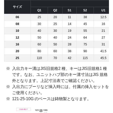
サイズ
Q1
Q2
S1
S2
U1
06
25
20
11
38
12.5
08
30
25
14
45
16
10
40
30
19
55
21
12
50
40
24
64
27
16
60
50
28
75
31
20
80
60
38
90
41.5
25
110
70
42
115
45.5
入出力キー溝はJIS旧規格2 種、キーはJIS旧規格1 種
です。なお、ユニットハブ部のキー溝寸法はJIS 規格
外となります。上記寸法表でご確認ください。
入出力にプーリなど挿入時には、付属の挿入セットを
ご使用ください。
121-25-10G のベースは鋳物製となります。