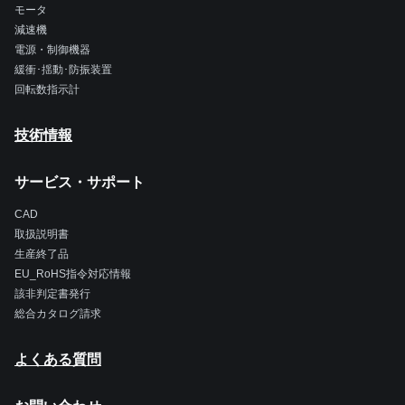
モータ
減速機
電源・制御機器
緩衝･揺動･防振装置
回転数指示計
技術情報
サービス・サポート
CAD
取扱説明書
生産終了品
EU_RoHS指令対応情報
該非判定書発行
総合カタログ請求
よくある質問