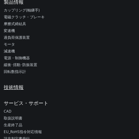
製品情報
カップリング(軸継手)
電磁クラッチ・ブレーキ
摩擦式締結具
変速機
過負荷保護装置
モータ
減速機
電源・制御機器
緩衝･揺動･防振装置
回転数指示計
技術情報
サービス・サポート
CAD
取扱説明書
生産終了品
EU_RoHS指令対応情報
該非判定書発行