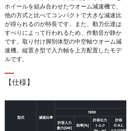
ホイールを組み合わせたウオーム減速機で、
他の方式と比べてコンパクトで大きな減速比
が得られるのが特長です。また、動力伝達は
すべりによって行われるため、作動音が静か
です。取り付け脚別体型の中空軸ウオーム減
速機。縦置き型で入力軸を上方配置したモデ
ルです。
【仕様】
1800
型式
減速比率
許容出力
許容
許容入力
効率[%]
トルク
O.H.L.
動力[kW]
[N・m]
(LS/2)[N]