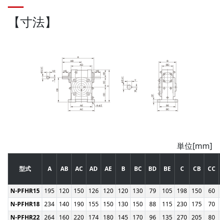
【寸法】
単位[mm]
型式
A
AB
AC
AD
AE
B
BC
BD
BE
C
CB
CC
N-PFHR15
195
120
150
126
120
120
130
79
105
198
150
60
N-PFHR18
234
140
190
155
150
130
150
88
115
230
175
70
N-PFHR22
264
160
220
174
180
145
170
96
135
270
205
80