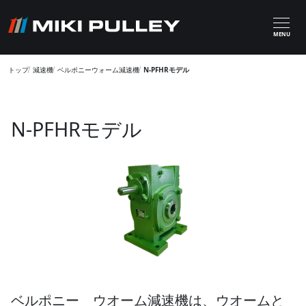
メインコンテンツに移動
MENU
トップ
減速機
ベルポニーウォーム減速機
N-PFHRモデル
N-PFHRモデル
ベルポニー ウオーム減速機は、ウオームと