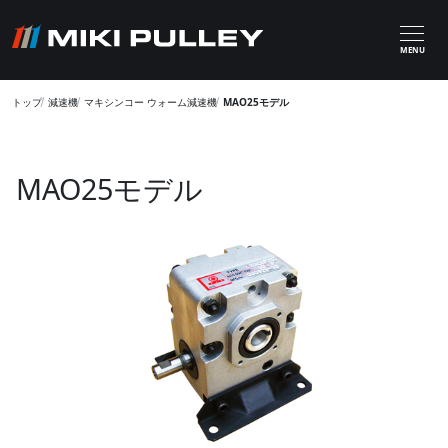
メインコンテンツに移動
MENU
トップ
減速機
マキシンコー ウォーム減速機
MAO25モデル
MAO25モデル