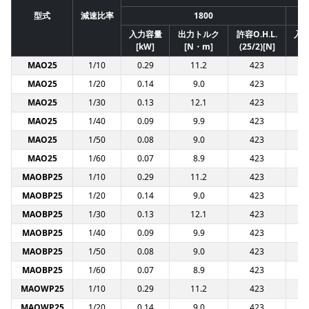
型式
減速比率
1800
入力容量
出力トルク
許容O.H.L.
入
[kW]
[N・m]
(25/2)[N]
[
MAO25
1/10
0.29
11.2
423
0
MAO25
1/20
0.14
9.0
423
0
MAO25
1/30
0.13
12.1
423
0
MAO25
1/40
0.09
9.9
423
0
MAO25
1/50
0.08
9.0
423
0
MAO25
1/60
0.07
8.9
423
0
MAOBP25
1/10
0.29
11.2
423
0
MAOBP25
1/20
0.14
9.0
423
0
MAOBP25
1/30
0.13
12.1
423
0
MAOBP25
1/40
0.09
9.9
423
0
MAOBP25
1/50
0.08
9.0
423
0
MAOBP25
1/60
0.07
8.9
423
0
MAOWP25
1/10
0.29
11.2
423
0
MAOWP25
1/20
0.14
9.0
423
0