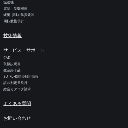
減速機
電源・制御機器
緩衝･揺動･防振装置
回転数指示計
技術情報
サービス・サポート
CAD
取扱説明書
生産終了品
EU_RoHS指令対応情報
該非判定書発行
総合カタログ請求
よくある質問
お問い合わせ