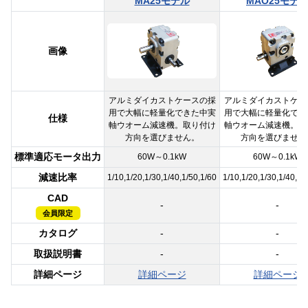
MA25モデル
MAO25モデ
画像
アルミダイカストケースの採
アルミダイカストケー
用で大幅に軽量化できた中実
用で大幅に軽量化でき
仕様
軸ウオーム減速機。取り付け
軸ウオーム減速機。取
方向を選びません。
方向を選びません
標準適応モータ出力
60W～0.1kW
60W～0.1kW
減速比率
1/10,1/20,1/30,1/40,1/50,1/60
1/10,1/20,1/30,1/40,1/
CAD
-
-
会員限定
カタログ
-
-
取扱説明書
-
-
詳細ページ
詳細ページ
詳細ページ