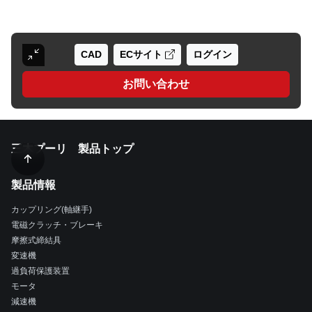
CAD
ECサイト
ログイン
お問い合わせ
三木プーリ 製品トップ
製品情報
カップリング(軸継手)
電磁クラッチ・ブレーキ
摩擦式締結具
変速機
過負荷保護装置
モータ
減速機