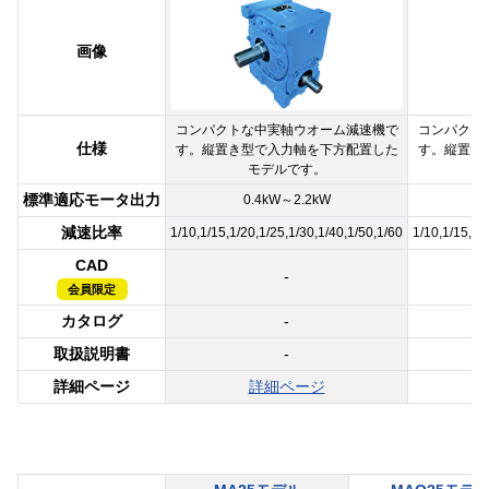
画像
コンパクトな中実軸ウオーム減速機で
コンパクト
仕様
す。縦置き型で入力軸を下方配置した
す。縦置き
モデルです。
標準適応モータ出力
0.4kW～2.2kW
減速比率
1/10,1/15,1/20,1/25,1/30,1/40,1/50,1/60
1/10,1/15,1/
CAD
-
会員限定
カタログ
-
取扱説明書
-
詳細ページ
詳細ページ