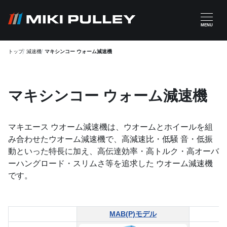
メインコンテンツに移動
MENU
トップ
減速機
マキシンコー ウォーム減速機
マキシンコー ウォーム減速機
マキエース ウオーム減速機は、ウオームとホイールを組
み合わせたウオーム減速機で、高減速比・低騒 音・低振
動といった特長に加え、高伝達効率・高トルク・高オーバ
ーハングロード・スリムさ等を追求した ウオーム減速機
です。
MAB(P)モデル
M