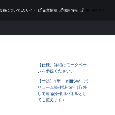
会員について
ECサイト
企業情報
採用情報
Japanese
【仕様】詳細はモータペー
ジを参照ください。
【寸法】Y型：表面SW・ボ
リューム操作型<br>（取外
して遠隔操作用パネルとし
ても使えます）