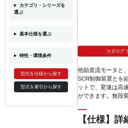
カテゴリ・シリーズを
選ぶ
基本仕様を選ぶ
カタログ 
特性・環境条件
他励直流モータと
型式を仕様から探す
SCR制御装置とを
ットで、変速は高
型式を索引から探す
ができます。無段
【仕様】詳