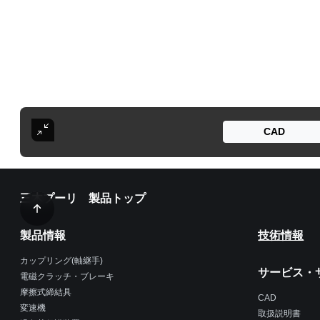
CAD
三木プーリ 製品トップ
製品情報
技術情報
カップリング(軸継手)
サービス・
電磁クラッチ・ブレーキ
摩擦式締結具
CAD
変速機
取扱説明書