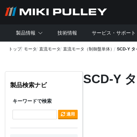
メインコンテンツに移動
製品情報
技術情報
サービス・サポート
トップ
モータ
直流モータ
直流モータ（制御盤単体）
SCD-Y
SCD-Y
製品検索ナビ
キーワードで検索
適用