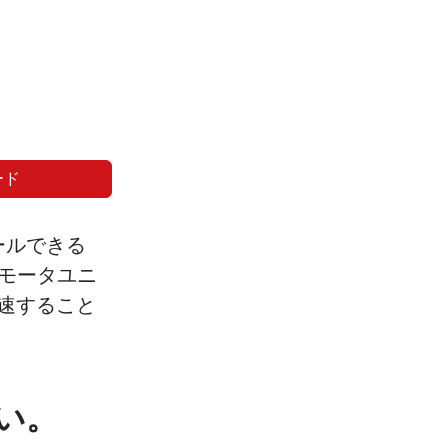
ード
ールできる
モータユニ
速すること
い。