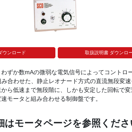
ダウンロード
取扱説明書 ダウンロ
、わずか数mAの微弱な電気信号によってコントロ
組み合わせた、静止レオナード方式の直流無段変速
速から低速まで無段階に、しかも安定した回転で変
変速モータと組み合わせる制御盤です。
細はモータページを参照くださ