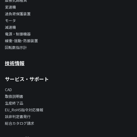
摩擦式締結具
変速機
過負荷保護装置
モータ
減速機
電源・制御機器
緩衝･揺動･防振装置
回転数指示計
技術情報
サービス・サポート
CAD
取扱説明書
生産終了品
EU_RoHS指令対応情報
該非判定書発行
総合カタログ請求