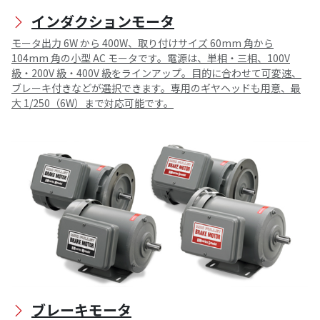
インダクションモータ
モータ出力 6W から 400W、取り付けサイズ 60mm 角から
104mm 角の小型 AC モータです。電源は、単相・三相、100V
級・200V 級・400V 級をラインアップ。目的に合わせて可変速、
ブレーキ付きなどが選択できます。専用のギヤヘッドも用意、最
大 1/250（6W）まで対応可能です。
ブレーキモータ