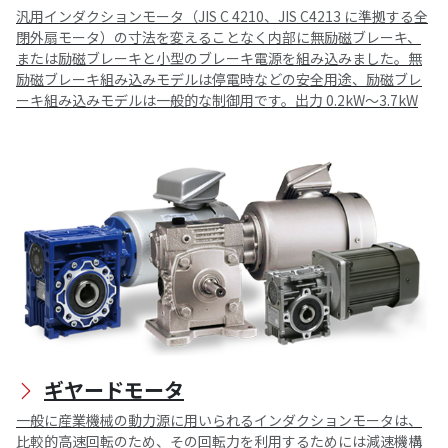
汎用インダクションモータ（JIS C 4210、JIS C4213 に準拠する全
閉外扇モータ）の寸法を変えることなく内部に無励磁ブレーキ、
または励磁ブレーキと小型のブレーキ電源を組み込みました。無
励磁ブレーキ組み込みモデルは停電時などの安全用途、励磁ブレ
ーキ組み込みモデルは一般的な制御用です。出力 0.2kW～3.7kW
ギヤードモータ
一般に産業機械の動力源に用いられるインダクションモータは、
比較的高速回転のため、その回転力を利用するためには減速機構