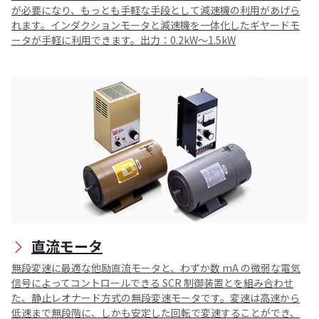
が必要になり、もっとも手軽な手段として減速機の利用があげら
れます。インダクションモータと減速機を一体化したギヤードモ
ータが手軽に利用できます。出力：0.2kW～1.5kW
直流モータ
無段変速に最適な他励直流モータと、わずか数 mA の微弱な電気
信号によってコントロールできる SCR 制御装置とを組み合わせ
た、静止レオナード方式の無段変速モータです。変速は高速から
低速まで無段階に、しかも安定した回転で変速することができ、