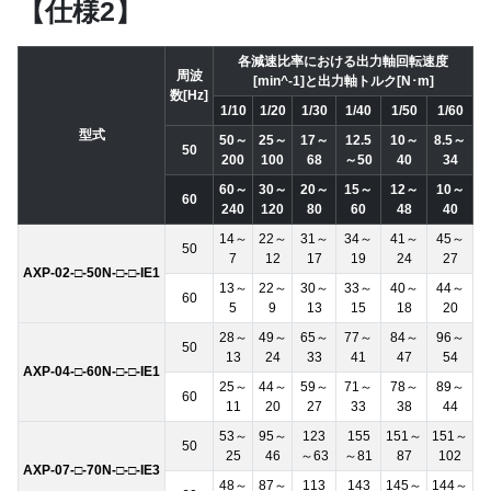
【仕様2】
各減速比率における出力軸回転速度
周波
[min^-1]と出力軸トルク[N･m]
数[Hz]
1/10
1/20
1/30
1/40
1/50
1/60
型式
50～
25～
17～
12.5
10～
8.5～
50
200
100
68
～50
40
34
60～
30～
20～
15～
12～
10～
60
240
120
80
60
48
40
14～
22～
31～
34～
41～
45～
50
7
12
17
19
24
27
AXP-02-□-50N-□-□-IE1
13～
22～
30～
33～
40～
44～
60
5
9
13
15
18
20
28～
49～
65～
77～
84～
96～
50
13
24
33
41
47
54
AXP-04-□-60N-□-□-IE1
25～
44～
59～
71～
78～
89～
60
11
20
27
33
38
44
53～
95～
123
155
151～
151～
50
25
46
～63
～81
87
102
AXP-07-□-70N-□-□-IE3
48～
87～
113
143
145～
144～