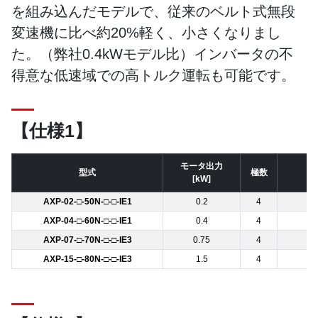
を組み込んだモデルで、従来のベルト式無段
変速機に比べ約20%軽く、小さくなりまし
た。（弊社0.4kWモデル比）インバータの不
得意な低速域での高トルク運転も可能です。
【仕様1】
モータ出力
型式
極数
[kW]
AXP-02-□-50N-□-□-IE1
0.2
4
AXP-04-□-60N-□-□-IE1
0.4
4
AXP-07-□-70N-□-□-IE3
0.75
4
AXP-15-□-80N-□-□-IE3
1.5
4