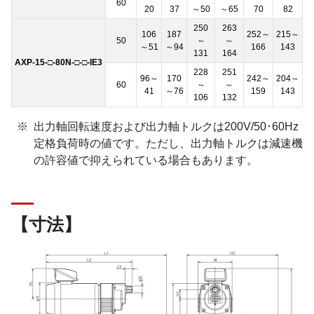
60
20
37
～50
～65
70
82
250
263
106
187
252～
215～
50
～
～
～51
～94
166
143
131
164
AXP-15-□-80N-□-□-IE3
228
251
96～
170
242～
204～
60
～
～
41
～76
159
143
106
132
出力軸回転速度および出力軸トルクは200V/50･60Hz
定格負荷時の値です。ただし、出力軸トルクは減速機
の許容値で抑えられている場合もあります。
【寸法】