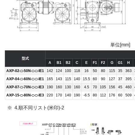
単位[mm]
型式
A
B1
B2
C
E
F1
F2
G
G1
H
AXP-02-□-50N-□-□-IE1
142
124
100
118
16
50
80
115
35
363
AXP-04-□-60N-□-□-IE1
165
143
115
140
15.5
60
90
127
37
395
AXP-07-□-70N-□-□-IE3
190
160
130
160
4.5
70
105
156
45
460
AXP-15-□-80N-□-□-IE3
220
170
140
190
-6.5
80
112
176
60
509
4.順不同リスト(米印)-2