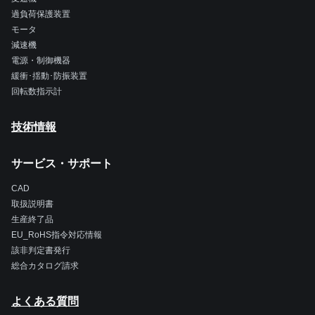
過負荷保護装置
モータ
減速機
電源・制御機器
緩衝･揺動･防振装置
回転数指示計
技術情報
サービス・サポート
CAD
取扱説明書
生産終了品
EU_RoHS指令対応情報
該非判定書発行
総合カタログ請求
よくある質問