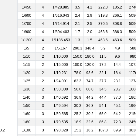
1/450
4
1/428.885
3.5
4.2
222.3
185.2
274
1/600
4
1/616.043
2.4
2.9
319.3
266.1
509
1/700
4
1/714.914
2.1
2.5
370.5
308.8
509
1/900
4
1/894.403
1.7
2.0
463.6
386.3
509
1/1200
4
1/1186.453
1.3
1.5
463.6
463.6
509
1/5
2
1/5.167
290.3
348.4
5.9
4.9
58
1/10
2
1/10.000
150.0
180.0
11.5
9.6
98
1/15
2
1/15.000
100.0
120.0
17.2
14.4
107
1/20
2
1/19.231
78.0
93.6
22.1
18.4
117
1/25
2
1/24.091
62.3
74.7
27.7
23.1
127
1/30
2
1/30.000
50.0
60.0
34.5
28.7
166
1/40
3
1/40.692
36.9
44.2
44.4
37.0
186
1/50
3
1/49.594
30.2
36.3
54.1
45.1
196
1/60
3
1/59.585
25.2
30.2
65.0
54.2
215
1/80
3
1/79.535
18.9
22.6
86.8
72.3
245
0.2
1/100
3
1/98.828
15.2
18.2
107.8
89.9
303