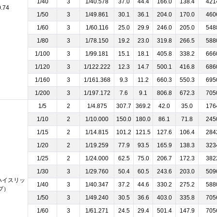
1/40
3
1/40.578
37.0
44.4
166.0
138.4
421
0.74
1/50
3
1/49.861
30.1
36.1
204.0
170.0
460
1/60
3
1/60.116
25.0
29.9
246.0
205.0
548
1/80
3
1/78.150
19.2
23.0
319.8
266.5
588
1/100
3
1/99.181
15.1
18.1
405.8
338.2
666
1/120
3
1/122.222
12.3
14.7
500.1
416.8
686
1/160
3
1/161.368
9.3
11.2
660.3
550.3
695
1/200
3
1/197.172
7.6
9.1
806.8
672.3
705
1/5
2
1/4.875
307.7
369.2
42.0
35.0
176
1/10
2
1/10.000
150.0
180.0
86.1
71.8
245
1/15
2
1/14.815
101.2
121.5
127.6
106.4
284
1/20
2
1/19.259
77.9
93.5
165.9
138.3
323
1/25
2
1/24.000
62.5
75.0
206.7
172.3
382
1/30
3
1/29.760
50.4
60.5
243.6
203.0
509
（ハイスリッ
1/40
3
1/40.347
37.2
44.6
330.2
275.2
588
プ）
1/50
3
1/49.240
30.5
36.6
403.0
335.8
705
1/60
3
1/61.271
24.5
29.4
501.4
147.9
705