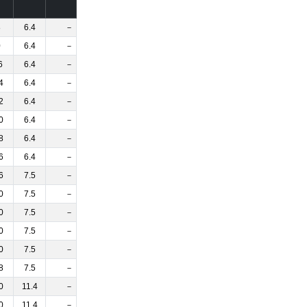
］
8
6.4
－
0
6.4
－
6
6.4
－
4
6.4
－
2
6.4
－
0
6.4
－
8
6.4
－
6
6.4
－
6
7.5
－
0
7.5
－
0
7.5
－
0
7.5
－
0
7.5
－
8
7.5
－
0
11.4
－
0
11.4
－