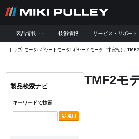
メインコンテンツに移動
製品情報
技術情報
サービス・サポート
トップ
モータ
ギヤードモータ
ギヤードモータ（中実軸）
TMF
TMF2モ
製品検索ナビ
キーワードで検索
適用