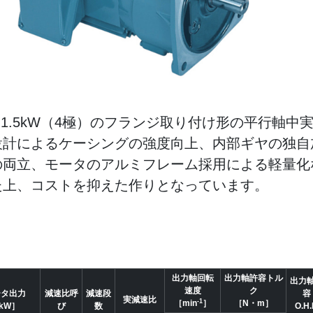
W～1.5kW（4極）のフランジ取り付け形の平行軸中
設計によるケーシングの強度向上、内部ギヤの独自
の両立、モータのアルミフレーム採用による軽量化
た上、コストを抑えた作りとなっています。
出力軸回転
出力軸許容トル
出力
速度
ク
ータ出力
減速比呼
減速段
容
実減速比
-1
［min
］
［N・m］
kW］
び
数
O.H.