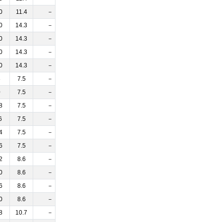
0
11.4
－
0
14.3
－
0
14.3
－
0
14.3
－
0
14.3
－
8
7.5
－
0
7.5
－
8
7.5
－
6
7.5
－
4
7.5
－
6
7.5
－
2
8.6
－
0
8.6
－
6
8.6
－
0
8.6
－
8
10.7
－