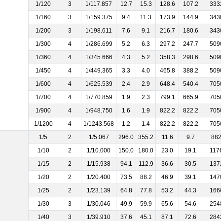
1/120
3
1/117.857
12.7
15.3
128.6
107.2
333
1/160
3
1/159.375
9.4
11.3
173.9
144.9
343
1/200
3
1/198.611
7.6
9.1
216.7
180.6
343
1/300
4
1/286.699
5.2
6.3
297.2
247.7
509
1/360
4
1/345.666
4.3
5.2
358.3
298.6
509
1/450
4
1/449.365
3.3
4.0
465.8
388.2
509
1/600
4
1/625.539
2.4
2.9
648.4
540.4
705
1/700
4
1/770.859
1.9
2.3
799.1
665.9
705
1/900
4
1/948.750
1.6
1.9
822.2
822.2
705
1/1200
4
1/1243.568
1.2
1.4
822.2
822.2
705
1/5
2
1/5.067
296.0
355.2
11.6
9.7
88
1/10
2
1/10.000
150.0
180.0
23.0
19.1
117
1/15
2
1/15.938
94.1
112.9
36.6
30.5
137
1/20
2
1/20.400
73.5
88.2
46.9
39.1
147
1/25
2
1/23.139
64.8
77.8
53.2
44.3
166
1/30
3
1/30.046
49.9
59.9
65.6
54.6
254
1/40
3
1/39.910
37.6
45.1
87.1
72.6
284