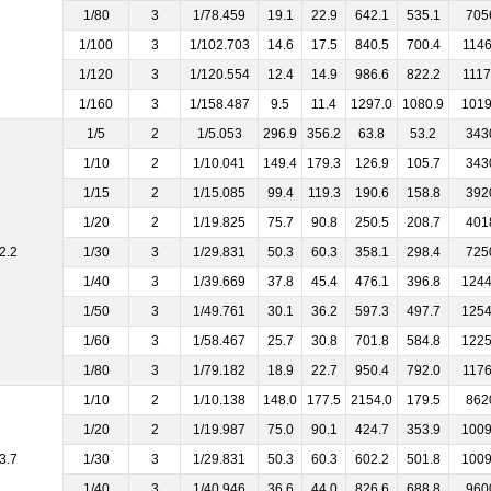
1/80
3
1/78.459
19.1
22.9
642.1
535.1
705
1/100
3
1/102.703
14.6
17.5
840.5
700.4
114
1/120
3
1/120.554
12.4
14.9
986.6
822.2
111
1/160
3
1/158.487
9.5
11.4
1297.0
1080.9
101
1/5
2
1/5.053
296.9
356.2
63.8
53.2
343
1/10
2
1/10.041
149.4
179.3
126.9
105.7
343
1/15
2
1/15.085
99.4
119.3
190.6
158.8
392
1/20
2
1/19.825
75.7
90.8
250.5
208.7
401
2.2
1/30
3
1/29.831
50.3
60.3
358.1
298.4
725
1/40
3
1/39.669
37.8
45.4
476.1
396.8
124
1/50
3
1/49.761
30.1
36.2
597.3
497.7
125
1/60
3
1/58.467
25.7
30.8
701.8
584.8
122
1/80
3
1/79.182
18.9
22.7
950.4
792.0
117
1/10
2
1/10.138
148.0
177.5
2154.0
179.5
862
1/20
2
1/19.987
75.0
90.1
424.7
353.9
100
3.7
1/30
3
1/29.831
50.3
60.3
602.2
501.8
100
1/40
3
1/40.946
36.6
44.0
826.6
688.8
960