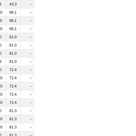
6
43.3
－
60
66.1
－
70
66.1
－
90
66.1
－
0
61.0
－
0
61.0
－
0
61.0
－
8
61.0
－
0
72.4
－
40
72.4
－
40
72.4
－
50
72.4
－
60
72.4
－
0
81.3
－
90
81.3
－
90
81.3
－
0
81.3
－