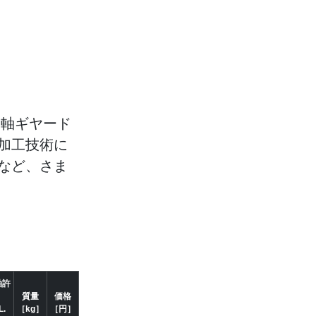
実軸ギヤード
加工技術に
など、さま
軸許
質量
価格
L.
［kg］
［円］