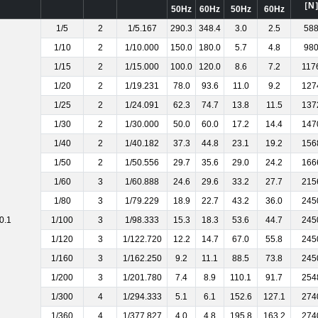
［N
50Hz
60Hz
50Hz
60Hz
1/5
2
1/5.167
290.3
348.4
3.0
2.5
58
1/10
2
1/10.000
150.0
180.0
5.7
4.8
98
1/15
2
1/15.000
100.0
120.0
8.6
7.2
117
1/20
2
1/19.231
78.0
93.6
11.0
9.2
127
1/25
2
1/24.091
62.3
74.7
13.8
11.5
137
1/30
2
1/30.000
50.0
60.0
17.2
14.4
147
1/40
2
1/40.182
37.3
44.8
23.1
19.2
156
1/50
2
1/50.556
29.7
35.6
29.0
24.2
166
1/60
3
1/60.888
24.6
29.6
33.2
27.7
215
1/80
3
1/79.229
18.9
22.7
43.2
36.0
245
0.1
1/100
3
1/98.333
15.3
18.3
53.6
44.7
245
1/120
3
1/122.720
12.2
14.7
67.0
55.8
245
1/160
3
1/162.250
9.2
11.1
88.5
73.8
245
1/200
3
1/201.780
7.4
8.9
110.1
91.7
254
1/300
4
1/294.333
5.1
6.1
152.6
127.1
274
1/360
4
1/377.827
4.0
4.8
195.8
163.2
274