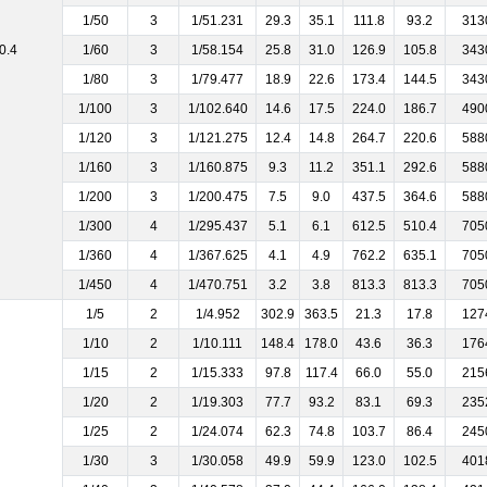
1/50
3
1/51.231
29.3
35.1
111.8
93.2
313
0.4
1/60
3
1/58.154
25.8
31.0
126.9
105.8
343
1/80
3
1/79.477
18.9
22.6
173.4
144.5
343
1/100
3
1/102.640
14.6
17.5
224.0
186.7
490
1/120
3
1/121.275
12.4
14.8
264.7
220.6
588
1/160
3
1/160.875
9.3
11.2
351.1
292.6
588
1/200
3
1/200.475
7.5
9.0
437.5
364.6
588
1/300
4
1/295.437
5.1
6.1
612.5
510.4
705
1/360
4
1/367.625
4.1
4.9
762.2
635.1
705
1/450
4
1/470.751
3.2
3.8
813.3
813.3
705
1/5
2
1/4.952
302.9
363.5
21.3
17.8
127
1/10
2
1/10.111
148.4
178.0
43.6
36.3
176
1/15
2
1/15.333
97.8
117.4
66.0
55.0
215
1/20
2
1/19.303
77.7
93.2
83.1
69.3
235
1/25
2
1/24.074
62.3
74.8
103.7
86.4
245
1/30
3
1/30.058
49.9
59.9
123.0
102.5
401