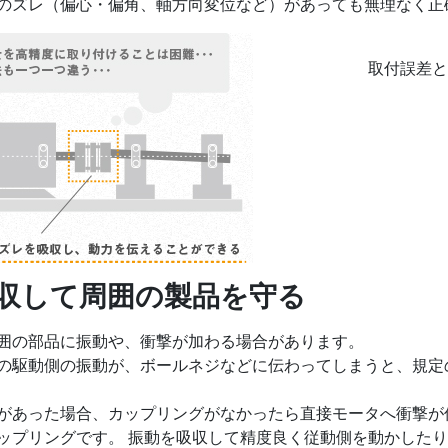
のズレ（偏心・偏角、軸方向変位など）があっても無理なく正
取付誤差と
吸収して周囲の製品を守る
囲の部品に振動や、衝撃が加わる場合があります。
の駆動側の振動が、ボールネジなどに伝わってしまうと、規定
があった場合、カップリングがなかったら直接モータへ衝撃が
ップリングです。 振動を吸収して精度良く従動側を動かした