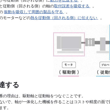
から従動側（回される側）に
動力を伝達する
。
と従動側（回される側）の軸の
取付誤差を吸収する
。
の
振動を吸収して周囲の製品を守る
。
のモーターなどの
熱を従動側（回される側）に伝えない
。
達する
番の理由は、駆動軸と従動軸をつなぐことです。
ないで、軸が一体化した機械を作ることはコストや精度の面で
ます。