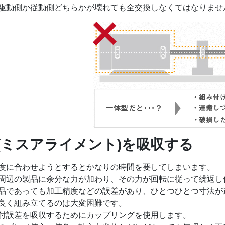
駆動側か従動側どちらかが壊れても全交換しなくてはなりませ
(ミスアライメント)を吸収する
度に合わせようとするとかなりの時間を要してしまいます。
周辺の製品に余分な力が加わり、その力が回転に従って繰返し
品であっても加工精度などの誤差があり、ひとつひとつ寸法が
良く組み立てるのは大変困難です。
付誤差を吸収するためにカップリングを使用します。