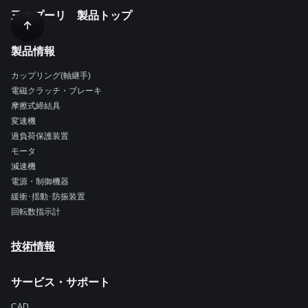
三木プーリ 製品トップ
製品情報
カップリング(軸継手)
電磁クラッチ・ブレーキ
摩擦式締結具
変速機
過負荷保護装置
モータ
減速機
電源・制御機器
緩衝･揺動･防振装置
回転数指示計
技術情報
サービス・サポート
CAD