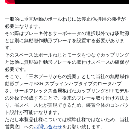
一般的に垂直駆動のボールねじには停止/保持用の機構が
必要になります。
その際はブレーキ付きサーボモータの選択以外では駆動源
とは別に無励磁作動形ブレーキを設置する必要がありま
す。
そのスペースはボールねじとモータをつなぐカップリング
とは他に無励磁作動形ブレーキの取付けスペースの確保が
必要です。
そこで、「三木プーリからの提案」として当社の無励磁作
動形ブレーキBXR スプラインハブタイプのロータハブ
を、サーボフレックス金属板ばねカップリングSFFモデル
の外径で形成することで、従来のブレーキ取り付け方法よ
り、省スペース化が実現できるため、装置全体のコンパク
ト設計が可能になります。
ただし本製品仕様については標準仕様ではないため、当社
営業窓口への
お問い合わせ
をお願い致します。