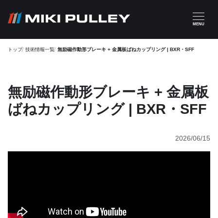
メインコンテンツに移動
MENU
トップ
技術情報一覧
無励磁作動形ブレーキ + 金属板ばねカップリング | BXR・SFF
無励磁作動形ブレーキ + 金属板
ばねカップリング | BXR・SFF
2026/06/15