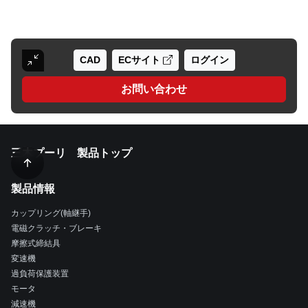
CAD
ECサイト
ログイン
お問い合わせ
三木プーリ 製品トップ
製品情報
カップリング(軸継手)
電磁クラッチ・ブレーキ
摩擦式締結具
変速機
過負荷保護装置
モータ
減速機