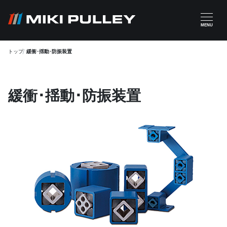
メインコンテンツに移動
MENU
トップ
緩衝･揺動･防振装置
緩衝･揺動･防振装置