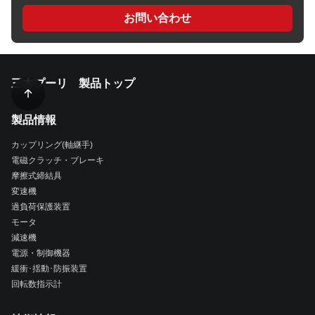
お問い合わせ
三木プーリ 製品トップ
製品情報
カップリング(軸継手)
電磁クラッチ・ブレーキ
摩擦式締結具
変速機
過負荷保護装置
モータ
減速機
電源・制御機器
緩衝･揺動･防振装置
回転数指示計