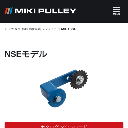
メインコンテンツに移動
MENU
トップ
緩衝･揺動･防振装置
テンショナー
NSEモデル
NSEモデル
カタログ ダウンロード