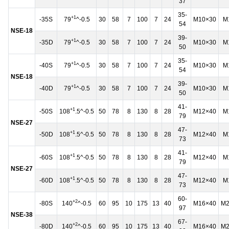
37
35-
+1
-35S
79
^-0.5
30
58
7
100
7
24
M10×30
M
54
NSE-18
39-
+1
-35D
79
^-0.5
30
58
7
100
7
24
M10×30
M
50
35-
+1
-40S
79
^-0.5
30
58
7
100
7
24
M10×30
M
54
NSE-18
39-
+1
-40D
79
^-0.5
30
58
7
100
7
24
M10×30
M
50
41-
+1
-50S
108
.5^-0.5
50
78
8
130
8
28
M12×40
M
79
NSE-27
47-
+1
-50D
108
.5^-0.5
50
78
8
130
8
28
M12×40
M
73
41-
+1
-60S
108
.5^-0.5
50
78
8
130
8
28
M12×40
M
79
NSE-27
47-
+1
-60D
108
.5^-0.5
50
78
8
130
8
28
M12×40
M
73
60-
+2
-80S
140
^-0.5
60
95
10
175
13
40
M16×40
M2
97
NSE-38
67-
+2
-80D
140
^-0.5
60
95
10
175
13
40
M16×40
M2