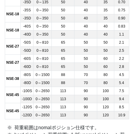
-35D
0～135
50
40
35
0.70
-35S
0～350
50
40
35
0.75
NSE-18
-35D
0～350
50
40
35
0.90
-40S
0～350
50
40
40
0.83
NSE-18
-40D
0～350
50
40
40
1.1
-50S
0～810
65
50
50
2.1
NSE-27
-50D
0～810
65
50
50
2.5
-60S
0～810
65
50
60
2.2
NSE-27
-60D
0～810
65
50
60
2.8
-80S
0～1500
88
70
80
4.5
NSE-38
-80D
0～1500
88
70
80
5.4
-100S
0～2650
113
90
100
7.5
NSE-45
-100D
0～2650
113
90
100
9.4
-120S
0～2650
113
90
120
8.5
NSE-45
-120D
0～2650
113
90
120
10.9
荷重範囲はnomalポジション仕様です。