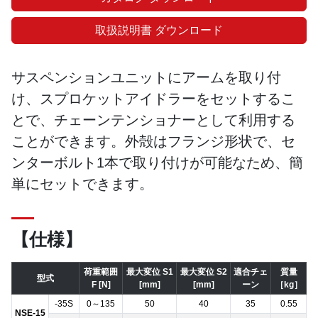
取扱説明書 ダウンロード
サスペンションユニットにアームを取り付
け、スプロケットアイドラーをセットするこ
とで、チェーンテンショナーとして利用する
ことができます。外殻はフランジ形状で、セ
ンターボルト1本で取り付けが可能なため、簡
単にセットできます。
【仕様】
荷重範囲
最大変位 S1
最大変位 S2
適合チェ
質量
型式
F [N]
[mm]
[mm]
ーン
［kg］
-35S
0～135
50
40
35
0.55
NSE-15