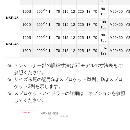
90
90-
+2
-100S
200
^-1
70
115
12
225
13
70
M20×50
M2
155
NSE-45
108-
+2
-100D
200
^-1
70
115
12
225
13
70
M20×50
M2
136
90-
+2
-120S
200
^-1
70
115
12
225
13
70
M20×50
M2
155
NSE-45
116-
+2
-120D
200
^-1
70
115
12
225
13
70
M20×50
M2
129
テンショナー部の詳細寸法はSEモデルの寸法表をご
参照ください。
サイズ末尾の記号Sはスプロケット単列、Dはスプロ
ケット2列を示します。
スプロケットアイドラーの詳細は、オプションを参照
してください。