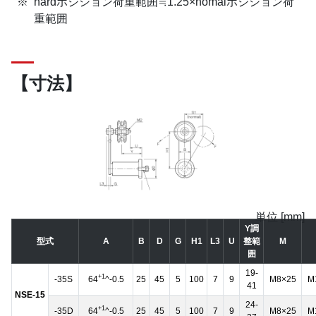
hardポジション荷重範囲≒1.25×nomalポジション荷
重範囲
【寸法】
単位 [mm]
Y調
型式
A
B
D
G
H1
L3
U
整範
M
囲
19-
+1
-35S
64
^-0.5
25
45
5
100
7
9
M8×25
M
41
NSE-15
24-
+1
-35D
64
^-0.5
25
45
5
100
7
9
M8×25
M