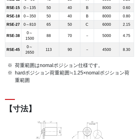
RSE-15
0～135
50
40
B
8000
0.60
RSE-18
0～350
50
40
B
8000
0.80
RSE-27
0～810
65
50
C
6000
2.15
0～
RSE-38
88
70
－
5000
4.75
1500
0～
RSE-45
113
90
－
4500
8.30
2650
荷重範囲はnomalポジション仕様です。
hardポジション荷重範囲≒1.25×nomalポジション荷
重範囲
【寸法】