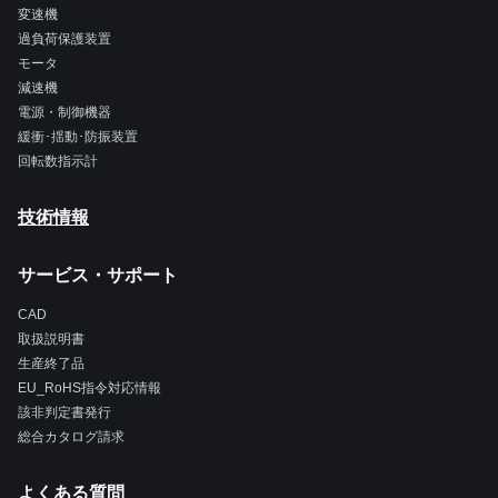
変速機
過負荷保護装置
モータ
減速機
電源・制御機器
緩衝･揺動･防振装置
回転数指示計
技術情報
サービス・サポート
CAD
取扱説明書
生産終了品
EU_RoHS指令対応情報
該非判定書発行
総合カタログ請求
よくある質問