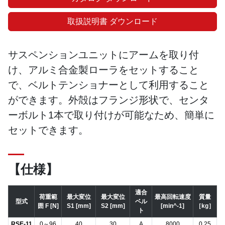
取扱説明書 ダウンロード
サスペンションユニットにアームを取り付
け、アルミ合金製ローラをセットすること
で、ベルトテンショナーとして利用すること
ができます。外殻はフランジ形状で、センタ
ーボルト1本で取り付けが可能なため、簡単に
セットできます。
【仕様】
適合
荷重範
最大変位
最大変位
最高回転速度
質量
型式
ベル
囲 F [N]
S1 [mm]
S2 [mm]
[min^-1]
［kg］
ト
RSE-11
0～96
40
30
A
8000
0.25