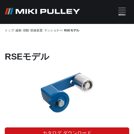
メインコンテンツに移動
MENU
トップ
緩衝･揺動･防振装置
テンショナー
RSEモデル
RSEモデル
カタログ ダウンロード