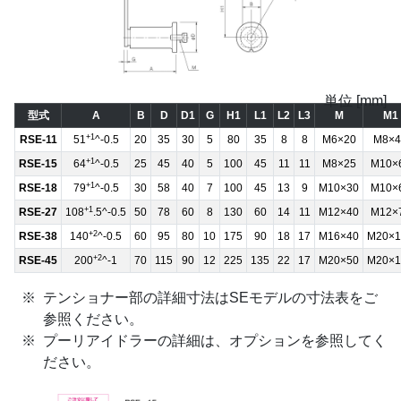
単位 [mm]
型式
A
B
D
D1
G
H1
L1
L2
L3
M
M1
+1
RSE-11
51
^-0.5
20
35
30
5
80
35
8
8
M6×20
M8×4
+1
RSE-15
64
^-0.5
25
45
40
5
100
45
11
11
M8×25
M10×
+1
RSE-18
79
^-0.5
30
58
40
7
100
45
13
9
M10×30
M10×
+1
RSE-27
108
.5^-0.5
50
78
60
8
130
60
14
11
M12×40
M12×
+2
RSE-38
140
^-0.5
60
95
80
10
175
90
18
17
M16×40
M20×1
+2
RSE-45
200
^-1
70
115
90
12
225
135
22
17
M20×50
M20×1
テンショナー部の詳細寸法はSEモデルの寸法表をご
参照ください。
プーリアイドラーの詳細は、オプションを参照してく
ださい。