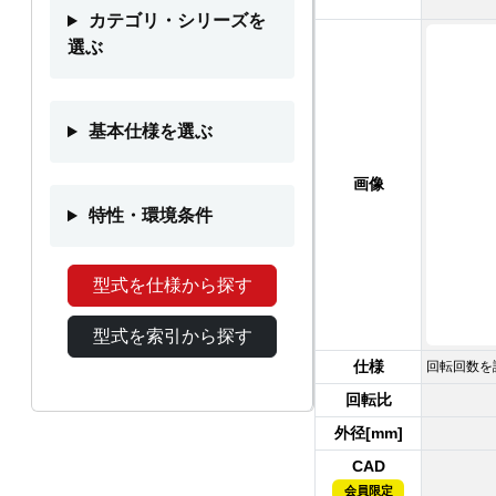
カテゴリ・シリーズを
選ぶ
基本仕様を選ぶ
画像
特性・環境条件
型式を仕様から探す
型式を索引から探す
仕様
回転回数を
回転比
外径[mm]
CAD
会員限定