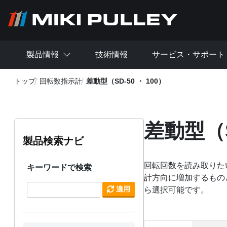
メインコンテンツに移動
製品情報
技術情報
サービス・サポート
トップ
回転数指示計
差動型（SD-50 ・ 100）
差動型（S
製品検索ナビ
回転回数を読み取りた
キーワードで検索
計方向に増加するものと
適用
ら選択可能です。