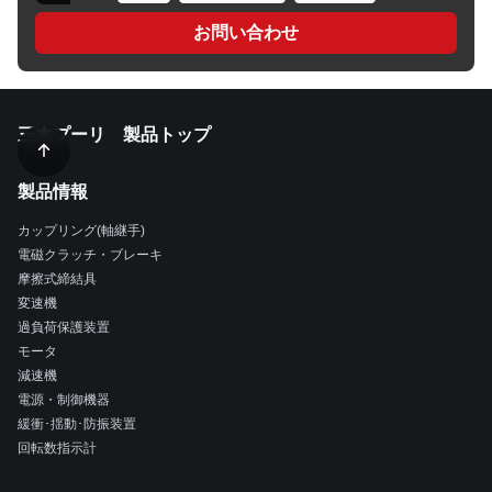
お問い合わせ
三木プーリ 製品トップ
製品情報
カップリング(軸継手)
電磁クラッチ・ブレーキ
摩擦式締結具
変速機
過負荷保護装置
モータ
減速機
電源・制御機器
緩衝･揺動･防振装置
回転数指示計