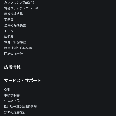
カップリング(軸継手)
電磁クラッチ・ブレーキ
摩擦式締結具
変速機
過負荷保護装置
モータ
減速機
電源・制御機器
緩衝･揺動･防振装置
回転数指示計
技術情報
サービス・サポート
CAD
取扱説明書
生産終了品
EU_RoHS指令対応情報
該非判定書発行