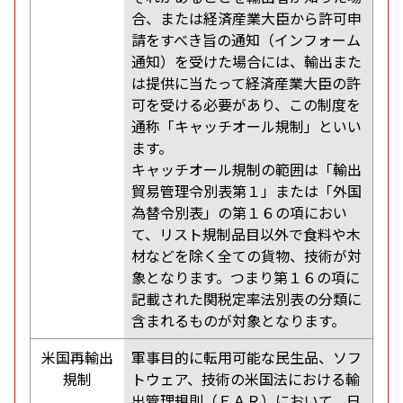
合、または経済産業大臣から許可申
請をすべき旨の通知（インフォーム
通知）を受けた場合には、輸出また
は提供に当たって経済産業大臣の許
可を受ける必要があり、この制度を
通称「キャッチオール規制」といい
ます。
キャッチオール規制の範囲は「輸出
貿易管理令別表第１」または「外国
為替令別表」の第１６の項におい
て、リスト規制品目以外で食料や木
材などを除く全ての貨物、技術が対
象となります。つまり第１６の項に
記載された関税定率法別表の分類に
含まれるものが対象となります。
米国再輸出
軍事目的に転用可能な民生品、ソフ
規制
トウェア、技術の米国法における輸
出管理規則（ＥＡＲ）において、日