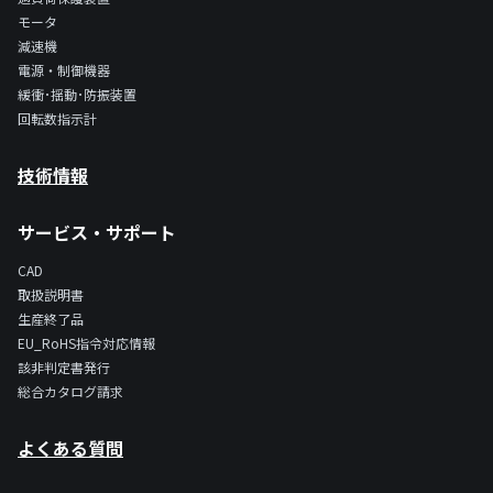
モータ
減速機
電源・制御機器
緩衝･揺動･防振装置
回転数指示計
技術情報
サービス・サポート
CAD
取扱説明書
生産終了品
EU_RoHS指令対応情報
該非判定書発行
総合カタログ請求
よくある質問