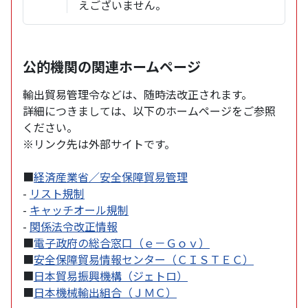
えございません。
公的機関の関連ホームページ
輸出貿易管理令などは、随時法改正されます。
詳細につきましては、以下のホームページをご参照
ください。
※リンク先は外部サイトです。
■
経済産業省／安全保障貿易管理
-
リスト規制
-
キャッチオール規制
-
関係法令改正情報
■
電子政府の総合窓口（ｅ－Ｇｏｖ）
■
安全保障貿易情報センター（ＣＩＳＴＥＣ）
■
日本貿易振興機構（ジェトロ）
■
日本機械輸出組合（ＪＭＣ）