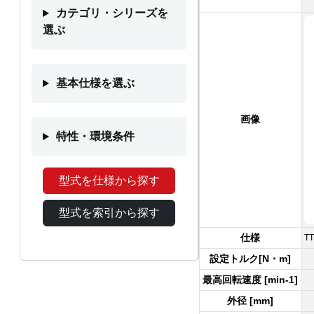
カテゴリ・シリーズを
選ぶ
基本仕様を選ぶ
画像
特性・環境条件
型式を仕様から探す
型式を索引から探す
仕様
T
設定トルク[N・m]
最高回転速度 [min-1]
外径 [mm]