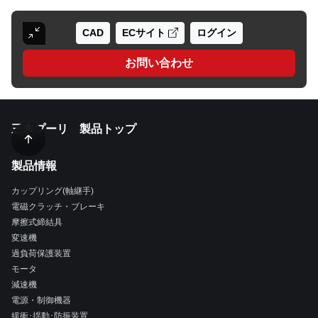
CAD
ECサイト
ログイン
お問い合わせ
三木プーリ 製品トップ
製品情報
カップリング(軸継手)
電磁クラッチ・ブレーキ
摩擦式締結具
変速機
過負荷保護装置
モータ
減速機
電源・制御機器
緩衝･揺動･防振装置