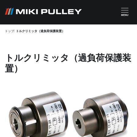
メインコンテンツに移動
MENU
トップ
トルクリミッタ（過負荷保護装置）
トルクリミッタ（過負荷保護装
置）