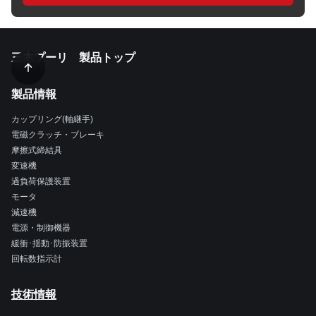
三木プーリ 製品トップ
製品情報
カップリング(軸継手)
電磁クラッチ・ブレーキ
摩擦式締結具
変速機
過負荷保護装置
モータ
減速機
電源・制御機器
緩衝･揺動･防振装置
回転数指示計
技術情報