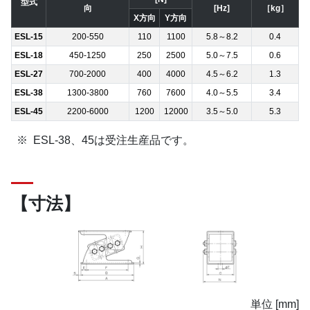
型式
向
[Hz]
［kg］
X方向
Y方向
ESL-15
200-550
110
1100
5.8～8.2
0.4
ESL-18
450-1250
250
2500
5.0～7.5
0.6
ESL-27
700-2000
400
4000
4.5～6.2
1.3
ESL-38
1300-3800
760
7600
4.0～5.5
3.4
ESL-45
2200-6000
1200
12000
3.5～5.0
5.3
ESL-38、45は受注生産品です。
【寸法】
単位 [mm]