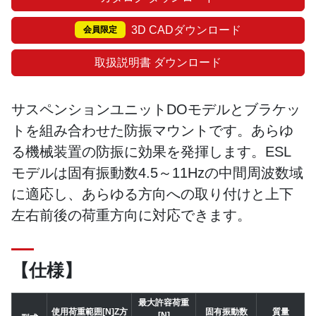
3D CADダウンロード
会員限定
取扱説明書 ダウンロード
サスペンションユニットDOモデルとブラケッ
トを組み合わせた防振マウントです。あらゆ
る機械装置の防振に効果を発揮します。ESL
モデルは固有振動数4.5～11Hzの中間周波数域
に適応し、あらゆる方向への取り付けと上下
左右前後の荷重方向に対応できます。
【仕様】
最大許容荷重
使用荷重範囲[N]Z方
固有振動数
質量
[N]