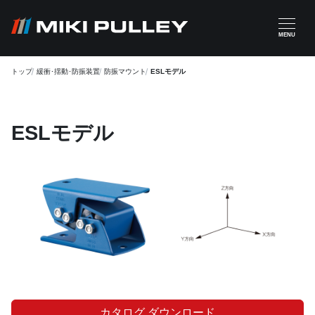
メインコンテンツに移動
MENU
トップ
緩衝･揺動･防振装置
防振マウント
ESLモデル
ESLモデル
カタログ ダウンロード