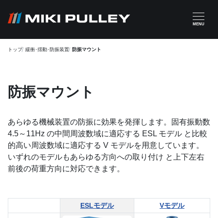
メインコンテンツに移動
MENU
トップ
緩衝･揺動･防振装置
防振マウント
防振マウント
あらゆる機械装置の防振に効果を発揮します。固有振動数
4.5～11Hz の中間周波数域に適応する ESL モデル と比較
的高い周波数域に適応する V モデルを用意しています。
いずれのモデルもあらゆる方向への取り付け と上下左右
前後の荷重方向に対応できます。
ESLモデル
Vモデル