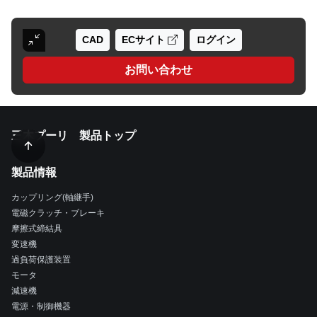
CAD
ECサイト
ログイン
お問い合わせ
三木プーリ 製品トップ
製品情報
カップリング(軸継手)
電磁クラッチ・ブレーキ
摩擦式締結具
変速機
過負荷保護装置
モータ
減速機
電源・制御機器