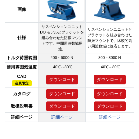
画像
サスペンションユニット
サスペンションユニットと
DO モデルとブラケットを
ブラケットを組み合わせた
仕様
組み合わせた防振マウン
防振マウントで、比較的高
トです。中間周波数域用
い周波数域に適応します。
途。
トルク荷重範囲
400～6000 N
800～8000 N
使用雰囲気温度
-40℃～80℃
-40℃～80℃
CAD
ダウンロード
ダウンロード
会員限定
カタログ
ダウンロード
ダウンロード
取扱説明書
ダウンロード
ダウンロード
詳細ページ
詳細ページ
詳細ページ