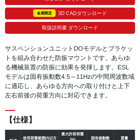
3D CADダウンロード
会員限定
取扱説明書 ダウンロード
サスペンションユニットDOモデルとブラケッ
トを組み合わせた防振マウントです。あらゆ
る機械装置の防振に効果を発揮します。ESL
モデルは固有振動数4.5～11Hzの中間周波数域
に適応し、あらゆる方向への取り付けと上下
左右前後の荷重方向に対応できます。
【仕様】
最大許容荷重
使用荷重範囲[N]Z方
固有振動数
質量
[N]