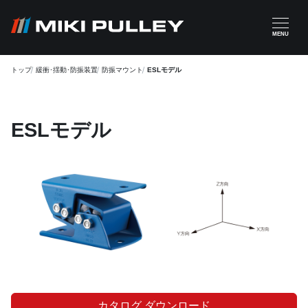
メインコンテンツに移動
MENU
トップ
緩衝･揺動･防振装置
防振マウント
ESLモデル
ESLモデル
カタログ ダウンロード