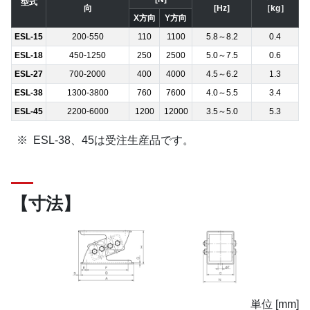
型式
向
[Hz]
［kg］
X方向
Y方向
ESL-15
200-550
110
1100
5.8～8.2
0.4
ESL-18
450-1250
250
2500
5.0～7.5
0.6
ESL-27
700-2000
400
4000
4.5～6.2
1.3
ESL-38
1300-3800
760
7600
4.0～5.5
3.4
ESL-45
2200-6000
1200
12000
3.5～5.0
5.3
ESL-38、45は受注生産品です。
【寸法】
単位 [mm]