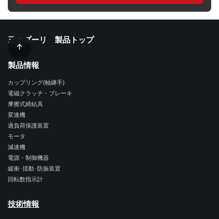
三木プーリ 製品トップ
製品情報
カップリング(軸継手)
電磁クラッチ・ブレーキ
摩擦式締結具
変速機
過負荷保護装置
モータ
減速機
電源・制御機器
緩衝･揺動･防振装置
回転数指示計
技術情報