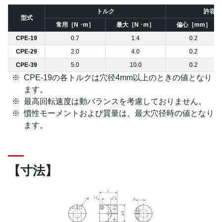
トルク
許容誤
型式
常用［N ･m］
最大［N ･m］
偏心［mm］
CPE-19
0.7
1.4
0.2
CPE-29
2.0
4.0
0.2
CPE-39
5.0
10.0
0.2
CPE-19の各トルクは穴径4mm以上のときの値となり
ます。
最高回転速度は動バランスを考慮しておりません。
慣性モーメントおよび質量は、最大穴径時の値となり
ます。
【寸法】