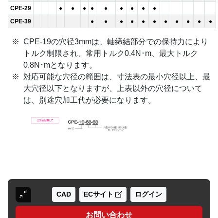
CPE-29
●
●
●
●
●
●
●
●
●
CPE-39
●
●
●
●
●
●
●
●
●
●
●
CPE-19の穴径3mmは、軸締結部分での保持力により
トルク制限され、常用トルク0.4N･m、最大トルク
0.8N･mとなります。
対応可能な穴径の範囲は、寸法表の最小穴径以上、最
大穴径以下となりますが、上表以外の穴径について
は、別途穴加工代が必要になります。
CAD
ECサイト
ログイン
お問い合わせ