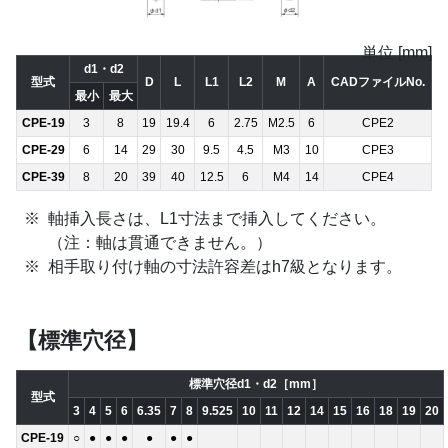
単位 [mm]
d1・d2
型式
D
L
L1
L2
M
A
CADファイルNo.
最小
最大
CPE-19
3
8
19
19.4
6
2.75
M2.5
6
CPE2
CPE-29
6
14
29
30
9.5
4.5
M3
10
CPE3
CPE-39
8
20
39
40
12.5
6
M4
14
CPE4
軸挿入長さは、L1寸法まで挿入してください。
（注：軸は貫通できません。）
相手取り付け軸の寸法許容差はh7級となります。
【標準穴径】
標準穴径d1・d2［mm］
型式
3
4
5
6
6.35
7
8
9.525
10
11
12
14
15
16
18
19
20
CPE-19
○
●
●
●
●
●
●