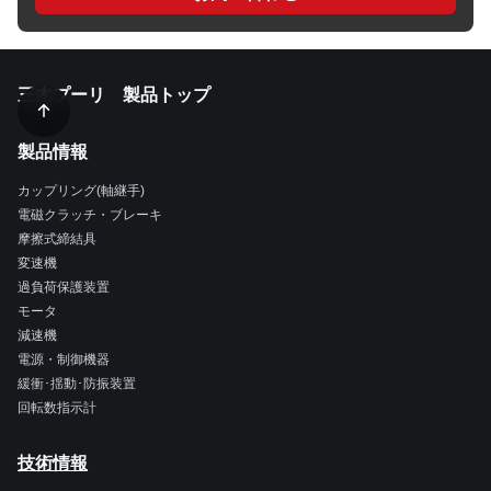
三木プーリ 製品トップ
製品情報
カップリング(軸継手)
電磁クラッチ・ブレーキ
摩擦式締結具
変速機
過負荷保護装置
モータ
減速機
電源・制御機器
緩衝･揺動･防振装置
回転数指示計
技術情報