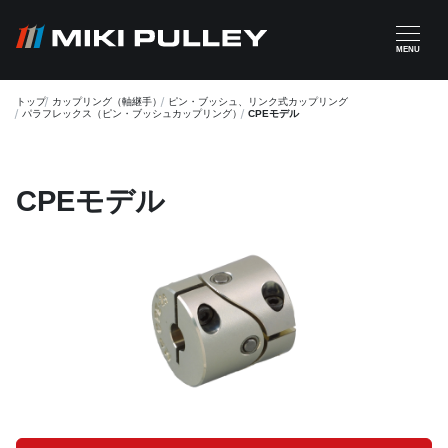
メインコンテンツに移動
MENU
トップ
カップリング（軸継手）
ピン・ブッシュ、リンク式カップリング
パラフレックス（ピン・ブッシュカップリング）
CPEモデル
CPEモデル