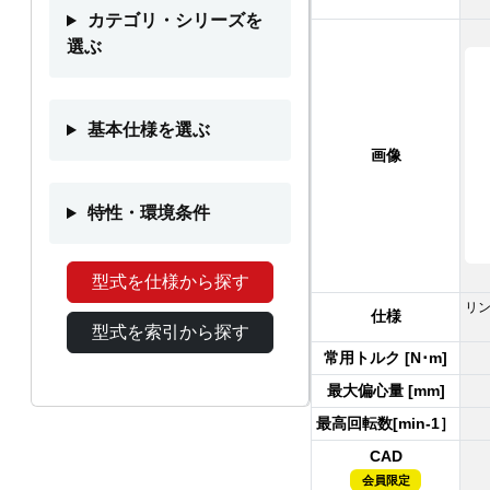
カテゴリ・シリーズを
選ぶ
基本仕様を選ぶ
画像
特性・環境条件
型式を仕様から探す
リ
仕様
型式を索引から探す
常用トルク [N･m]
最大偏心量 [mm]
最高回転数[min-1］
CAD
会員限定