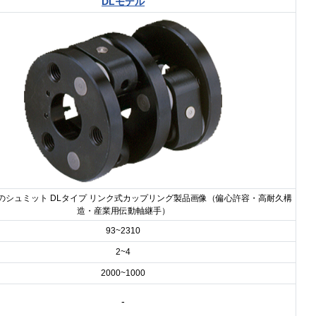
DLモデル
のシュミット DLタイプ リンク式カップリング製品画像（偏心許容・高耐久構
造・産業用伝動軸継手）
93~2310
2~4
2000~1000
-