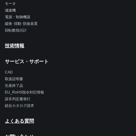
モータ
減速機
電源・制御機器
緩衝･揺動･防振装置
回転数指示計
技術情報
サービス・サポート
CAD
取扱説明書
生産終了品
EU_RoHS指令対応情報
該非判定書発行
総合カタログ請求
よくある質問