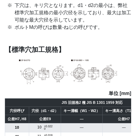
下穴は、キリ穴となります。d1・d2の最小は、弊社
標準穴加工規格の最小穴径を示しており、最大は加工
可能な最大穴径を示しています。
ボルトMの呼びは数量-ねじの呼びです。
【標準穴加工規格】
単位 [mm]
JIS 旧規格2 種 JIS B 1301 1959 対応
穴径呼び
穴径（d1・d2）
キー溝幅（W1・W2）
キー溝高さ（T1・
公差H7, H8
公差E9
―
公差H7
+0.022
10
10
―
―
0
+0.018