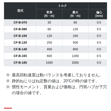
トルク
型式
常用
最大
偏心
[N・m]
[N・m]
[mm]
CF-B-070
30
60
0.5
CF-B-080
60
120
0.5
CF-B-100
120
240
0.5
CF-B-120
250
500
0.5
CF-B-140
400
800
0.5
CF-B-165
600
1200
0.5
CF-B-185
1000
2000
0.5
最高回転速度は動バランスを考慮しておりません。
静的ねじりばね定数の値は、20℃の時の値です。
慣性モーメント、質量および価格は、円筒ハブが下穴
の場合の値です。