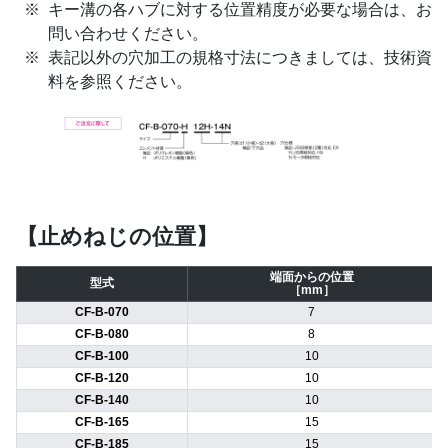
キー溝の各ハブに対する位置精度が必要な場合は、お
問い合わせください。
表記以外の穴加工の規格寸法につきましては、技術資
料を参照ください。
【止めねじの位置】
端面からの位置
型式
［mm］
CF-B-070
7
CF-B-080
8
CF-B-100
10
CF-B-120
10
CF-B-140
10
CF-B-165
15
CF-B-185
15