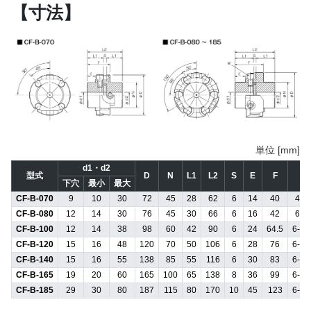
【寸法】
単位 [mm]
d1・d2
型式
D
N
L1
L2
S
E
F
M
下穴
最小
最大
CF-B-070
9
10
30
72
45
28
62
6
14
40
4-M
CF-B-080
12
14
30
76
45
30
66
6
16
42
6-M
CF-B-100
12
14
38
98
60
42
90
6
24
64.5
6-M
CF-B-120
15
16
48
120
70
50
106
6
28
76
6-M
CF-B-140
15
16
55
138
85
55
116
6
30
83
6-M
CF-B-165
19
20
60
165
100
65
138
8
36
99
6-M
CF-B-185
29
30
80
187
115
80
170
10
45
123
6-M