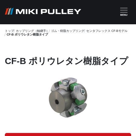
メインコンテンツに移動
MENU
トップ
カップリング（軸継手）
ゴム・樹脂カップリング
センタフレックス CF-Bモデル
CF-B ポリウレタン樹脂タイプ
CF-B ポリウレタン樹脂タイプ