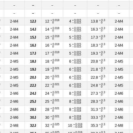
－
－
－
－
－
－
－
－
－
－
－
－
3
＋0.018
＋0.015
＋0.3
2-M4
12J
12
4
13.8
2-M4
0
－0.015
0
3
＋0.018
＋0.015
＋0.3
2-M4
14J
14
5
16.3
2-M4
0
－0.015
0
3
＋0.018
＋0.015
＋0.3
2-M4
15J
15
5
17.3
2-M4
0
－0.015
0
3
＋0.018
＋0.015
＋0.3
2-M4
16J
16
5
18.3
2-M4
0
－0.015
0
3
＋0.018
＋0.015
＋0.3
2-M4
17J
17
5
19.3
2-M4
0
－0.015
0
3
＋0.018
＋0.015
＋0.3
2-M5
18J
18
6
20.8
2-M5
0
－0.015
0
3
＋0.021
＋0.015
＋0.3
2-M5
19J
19
6
21.8
2-M5
0
－0.015
0
3
＋0.021
＋0.015
＋0.3
2-M5
20J
20
6
22.8
2-M5
0
－0.015
0
3
＋0.021
＋0.015
＋0.3
2-M5
22J
22
6
24.8
2-M5
0
－0.015
0
3
＋0.021
＋0.018
＋0.3
2-M6
24J
24
8
27.3
2-M6
0
－0.018
0
3
＋0.021
＋0.018
＋0.3
2-M6
25J
25
8
28.3
2-M6
0
－0.018
0
3
＋0.021
＋0.018
＋0.3
2-M6
28J
28
8
31.3
2-M6
0
－0.018
0
3
＋0.021
＋0.018
＋0.3
2-M6
30J
30
8
33.3
2-M6
0
－0.018
0
3
＋0.025
＋0.018
＋0.3
2-M8
32J
32
10
35.3
2-M8
0
－0.018
0
3
＋0.025
＋0.018
＋0.3