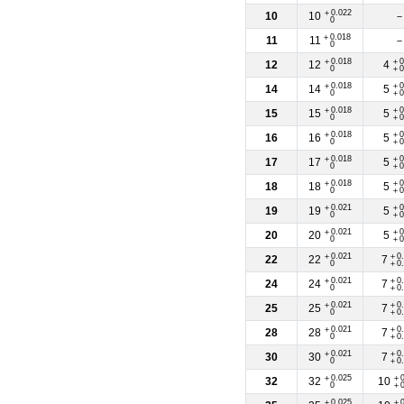
＋0.022
10
10
0
＋0.018
11
11
0
＋0.018
＋0
12
12
4
0
＋0
＋0.018
＋0
14
14
5
0
＋0
＋0.018
＋0
15
15
5
0
＋0
＋0.018
＋0
16
16
5
0
＋0
＋0.018
＋0
17
17
5
0
＋0
＋0.018
＋0
18
18
5
0
＋0
＋0.021
＋0
19
19
5
0
＋0
＋0.021
＋0
20
20
5
0
＋0
＋0.021
＋0.
22
22
7
0
＋0.
＋0.021
＋0.
24
24
7
0
＋0.
＋0.021
＋0.
25
25
7
0
＋0.
＋0.021
＋0.
28
28
7
0
＋0.
＋0.021
＋0.
30
30
7
0
＋0.
＋0.025
＋0
32
32
10
0
＋0
＋0.025
＋0