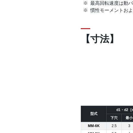
最高回転速度は動バ
慣性モーメントおよ
【寸法】
d1・d2
型式
下穴
最小
MM-6K
2.5
3