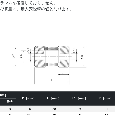
ランスを考慮しておりません。
び質量は、最大穴径時の値となります。
［mm］
D［mm］
L［mm］
L1［mm］
E［mm］
最大
8
16
20
6
11