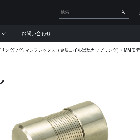
検索キーワード入力
検索
お問い合わせ
プリング
バウマンフレックス（金属コイルばねカップリング）
MMモ
ル