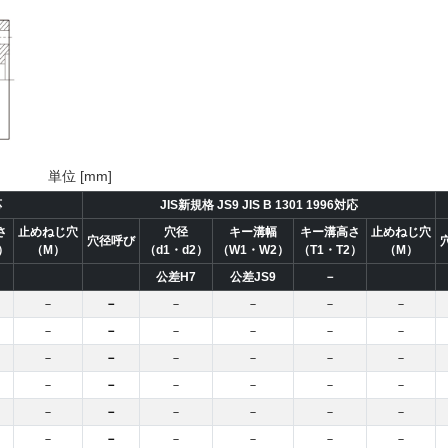
単位 [mm]
応
JIS新規格 JS9 JIS B 1301 1996対応
さ
止めねじ穴
穴径
キー溝幅
キー溝高さ
止めねじ穴
穴径呼び
）
（M）
（d1・d2）
（W1・W2）
（T1・T2）
（M）
公差H7
公差JS9
－
－
－
－
－
－
－
－
－
－
－
－
－
－
－
－
－
－
－
－
－
－
－
－
－
－
－
－
－
－
－
－
－
－
－
－
－