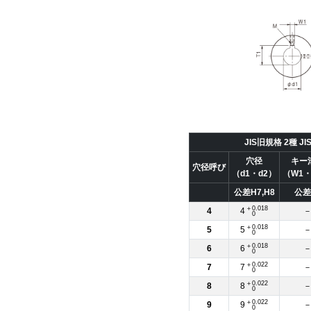
JIS旧規格 2種 JIS
穴径
キー
穴径呼び
（d1・d2）
（W1
公差H7,H8
公差
＋0.018
4
4
0
＋0.018
5
5
0
＋0.018
6
6
0
＋0.022
7
7
0
＋0.022
8
8
0
＋0.022
9
9
0