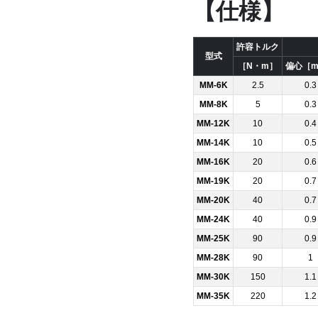
【仕様】
許容トルク
型式
［N・m］
偏心［
MM-6K
2.5
0.3
MM-8K
5
0.3
MM-12K
10
0.4
MM-14K
10
0.5
MM-16K
20
0.6
MM-19K
20
0.7
MM-20K
40
0.7
MM-24K
40
0.9
MM-25K
90
0.9
MM-28K
90
1
MM-30K
150
1.1
MM-35K
220
1.2