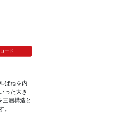
ンロード
ルばねを内
いった大き
を三層構造と
す。