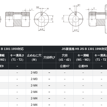
 B 1301 1959対応
JIS新規格 H9 JIS B 1301 1996対
溝幅
キー溝高さ
止めねじ穴
穴径
キー溝幅
キー溝高
穴径呼び
・W2）
（T1・T2）
（M）
（d1・d2）
（W1・W2）
（T1・T2
E9
－
公差H7
公差H9
－
－
－
2-M3
－
－
－
－
－
－
2-M3
－
－
－
－
－
－
2-M4
－
－
－
－
－
－
2-M4
－
－
－
－
－
－
2-M4
－
－
－
－
－
－
2-M4
－
－
－
－