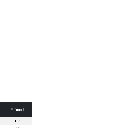
F［mm］
15.5