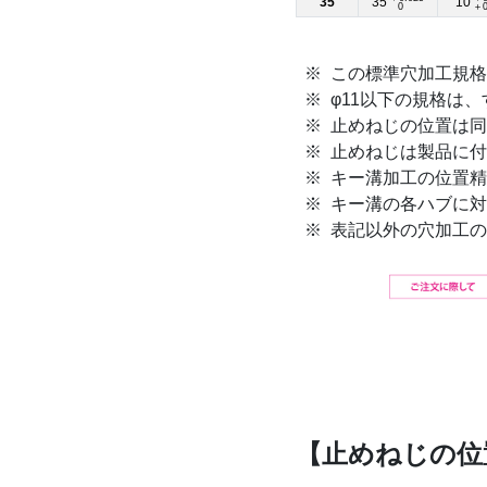
35
35
10
0
＋0
この標準穴加工規格
φ11以下の規格は
止めねじの位置は同
止めねじは製品に付
キー溝加工の位置精
キー溝の各ハブに対
表記以外の穴加工の
【止めねじの位