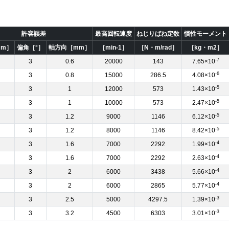
許容誤差
最高回転速度
ねじりばね定数
慣性モーメント
mm］
偏角［°］
軸方向［mm］
［min-1］
［N・m/rad］
［kg・m2］
-7
3
0.6
20000
143
7.65×10
-6
3
0.8
15000
286.5
4.08×10
-5
3
1
12000
573
1.43×10
-5
3
1
10000
573
2.47×10
-5
3
1.2
9000
1146
6.12×10
-5
3
1.2
8000
1146
8.42×10
-4
3
1.6
7000
2292
1.99×10
-4
3
1.6
7000
2292
2.63×10
-4
3
2
6000
3438
5.66×10
-4
3
2
6000
2865
5.77×10
-3
3
2.5
5000
4297.5
1.39×10
-3
3
3.2
4500
6303
3.01×10