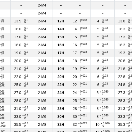
－
－
2-M4
－
－
－
－
－
－
2-M4
－
－
－
－
.05
＋0.3
＋0.018
＋0.03
＋0.
13.5
2-M4
12H
12
4
13.8
.02
0
0
0
0
.05
＋0.3
＋0.018
＋0.03
＋0.
16.0
2-M4
14H
14
5
16.3
.02
0
0
0
0
.05
＋0.3
＋0.018
＋0.03
＋0.
17.0
2-M4
15H
15
5
17.3
.02
0
0
0
0
.05
＋0.3
＋0.018
＋0.03
＋0.
18.0
2-M4
16H
16
5
18.3
.02
0
0
0
0
.05
＋0.3
＋0.018
＋0.03
＋0.
19.0
2-M4
17H
17
5
19.3
.02
0
0
0
0
.05
＋0.3
＋0.018
＋0.03
＋0.
20.0
2-M4
18H
18
6
20.8
.02
0
0
0
0
.05
＋0.3
＋0.021
＋0.03
＋0.
21.0
2-M4
19H
19
6
21.8
.02
0
0
0
0
.05
＋0.3
＋0.021
＋0.03
＋0.
22.0
2-M4
20H
20
6
22.8
.02
0
0
0
0
061
＋0.3
＋0.021
＋0.03
＋0.
25.0
2-M6
22H
22
6
24.8
025
0
0
0
0
061
＋0.3
＋0.021
＋0.036
＋0.
27.0
2-M6
24H
24
8
27.3
025
0
0
0
0
061
＋0.3
＋0.021
＋0.036
＋0.
28.0
2-M6
25H
25
8
28.3
025
0
0
0
0
061
＋0.3
＋0.021
＋0.036
＋0.
31.0
2-M6
28H
28
8
31.3
025
0
0
0
0
061
＋0.3
＋0.021
＋0.036
＋0.
33.0
2-M6
30H
30
8
33.3
025
0
0
0
0
.061
＋0.3
＋0.025
＋0.036
＋0.
35.5
2-M8
32H
32
10
35.3
.025
0
0
0
0
.061
＋0.3
＋0.025
＋0.036
＋0.