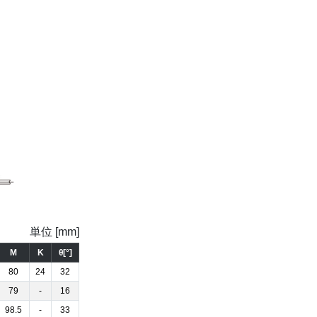
単位 [mm]
M
K
θ[°]
80
24
32
79
-
16
98.5
-
33