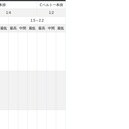
本掛
Cベルト一本掛
1:4
1:2
1.5～2.2
最低
最高
中間
最低
最高
中間
最低