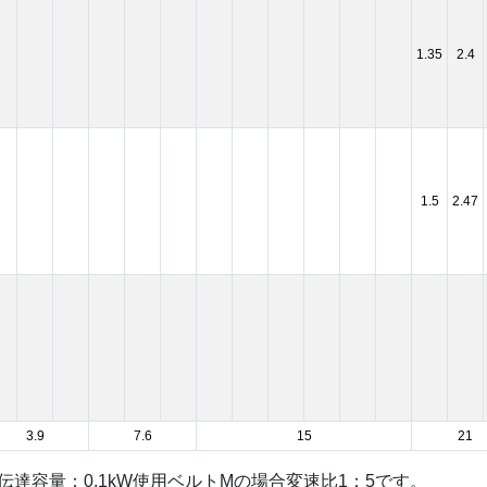
1.35
2.4
1.5
2.47
3.9
7.6
15
21
kg）伝達容量：0.1kW使用ベルトMの場合変速比1：5です。