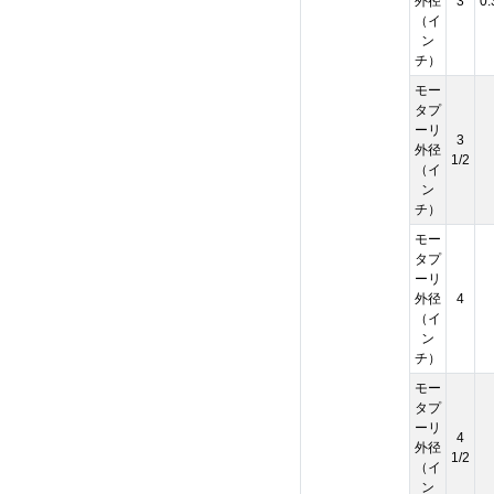
外径
3
0.
（イ
ン
チ）
モー
タプ
ーリ
3
外径
1/2
（イ
ン
チ）
モー
タプ
ーリ
外径
4
（イ
ン
チ）
モー
タプ
ーリ
4
外径
1/2
（イ
ン