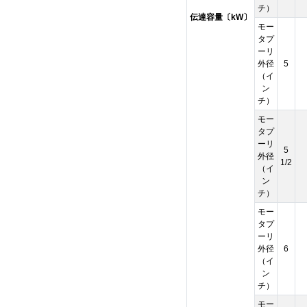
チ）
伝達容量〔kW〕
モー
タプ
ーリ
外径
5
（イ
ン
チ）
モー
タプ
ーリ
5
外径
1/2
（イ
ン
チ）
モー
タプ
ーリ
外径
6
（イ
ン
チ）
モー