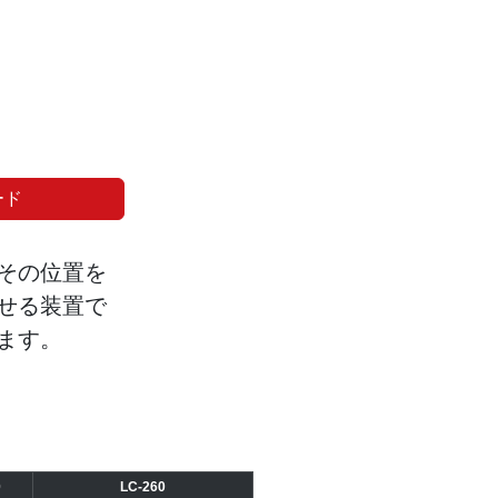
ード
その位置を
せる装置で
ます。
0
LC-260