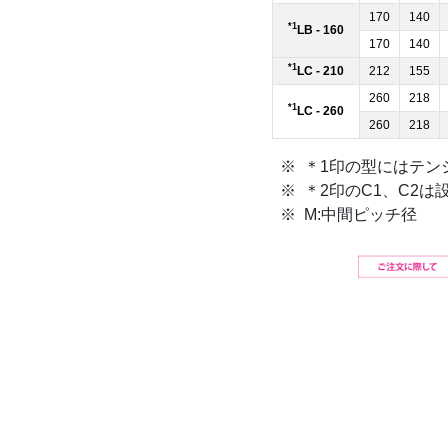
170
140
*1
LB - 160
170
140
*1
LC - 210
212
155
260
218
*1
LC - 260
260
218
＊1印の型にはテン
＊2印のC1、C2
M:中間ピッチ径