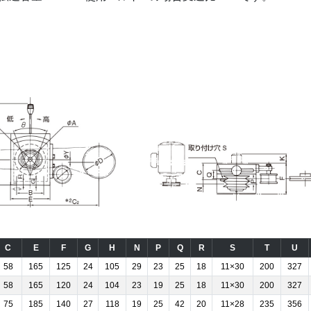
C
E
F
G
H
N
P
Q
R
S
T
U
58
165
125
24
105
29
23
25
18
11×30
200
327
58
165
120
24
104
23
19
25
18
11×30
200
327
75
185
140
27
118
19
25
42
20
11×28
235
356