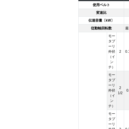
使用ベルト
変速比
伝達容量〔kW〕
従動軸回転数
最
モー
タプ
ーリ
外径
2
0.
（イ
ン
チ）
モー
タプ
ーリ
2
外径
0
1/2
（イ
ン
チ）
モー
タプ
ーリ