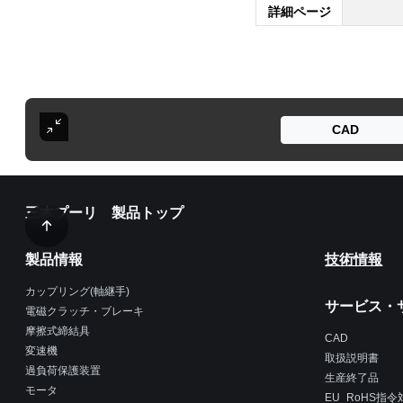
詳細ページ
CAD
三木プーリ 製品トップ
製品情報
技術情報
カップリング(軸継手)
サービス・
電磁クラッチ・ブレーキ
摩擦式締結具
CAD
変速機
取扱説明書
過負荷保護装置
生産終了品
モータ
EU_RoHS指