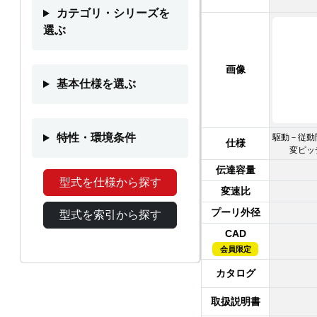
カテゴリ・シリーズを
選ぶ
画像
基本仕様を選ぶ
特性・環境条件
駆動－従動
仕様
変ピッ
伝達容量
型式を仕様から探す
変速比
プーリ外径
型式を索引から探す
CAD
会員限定
カタログ
取扱説明書