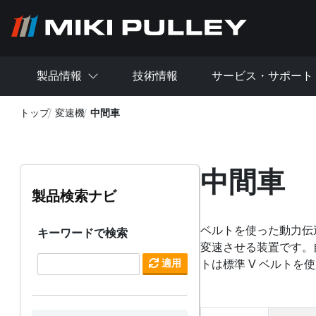
メインコンテンツに移動
製品情報
技術情報
サービス・サポート
トップ
変速機
中間車
中間車
製品検索ナビ
ベルトを使った動力伝
キーワードで検索
変速させる装置です。
適用
トは標準 V ベルトを