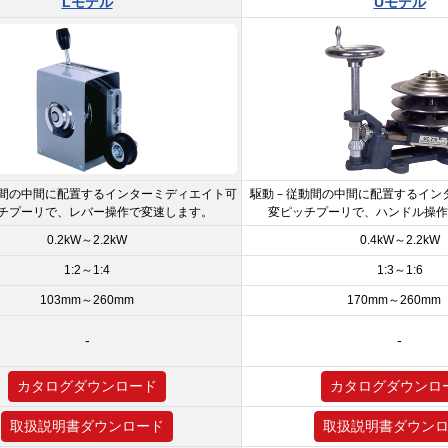
Lモデル
Uモデル
間の中間に配置するインターミディエイト可
駆動－従動間の中間に配置するイン
チプーリで、レバー操作で変速します。
変ピッチプーリで、ハンドル操作
0.2kW～2.2kW
0.4kW～2.2kW
1:2～1:4
1:3～1:6
103mm～260mm
170mm～260m
-
-
カタログダウンロード
カタログダウンロ
取扱説明書ダウンロード
取扱説明書ダウン