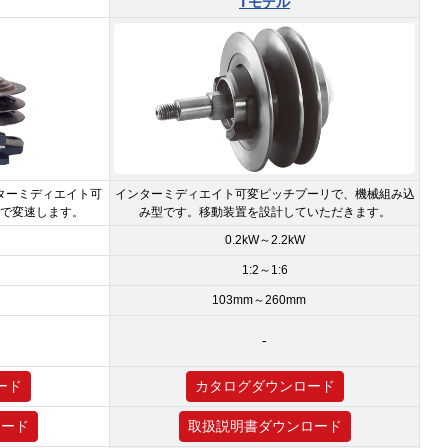
Tモデル
ターミディエイト可
インターミディエイト可変ピッチプーリで、機械組み込
で変速します。
み型です。移動装置を設計していただきます。
0.2kW～2.2kW
1:2～1:6
m
103mm～260mm
-
ード
カタログダウンロード
ロード
取扱説明書ダウンロード