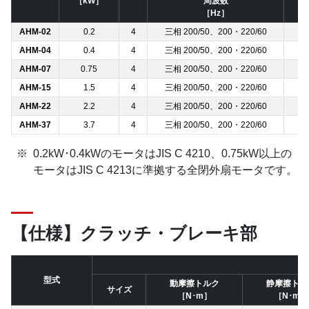
［kW］
周波数
［Hz］
AHM-02
0.2
4
三相 200/50、200・220/60
1:
AHM-04
0.4
4
三相 200/50、200・220/60
1:
AHM-07
0.75
4
三相 200/50、200・220/60
1:
AHM-15
1.5
4
三相 200/50、200・220/60
1:
AHM-22
2.2
4
三相 200/50、200・220/60
1:
AHM-37
3.7
4
三相 200/50、200・220/60
1:
0.2kW･0.4kWのモータはJIS C 4210、0.75kW以上の
モータはJIS C 4213に準拠する全閉外扇モータです。
【仕様】クラッチ・ブレーキ部
型式
動摩擦トルク
静摩擦トル
サイズ
［N･m］
［N･m］