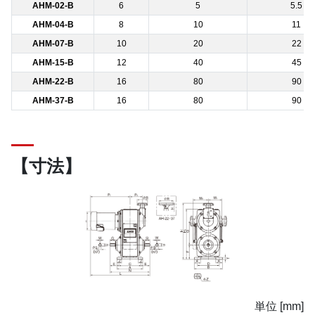
AHM-02-B
6
5
5.5
AHM-04-B
8
10
11
AHM-07-B
10
20
22
AHM-15-B
12
40
45
AHM-22-B
16
80
90
AHM-37-B
16
80
90
【寸法】
単位 [mm]