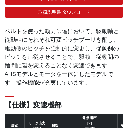
取扱説明書 ダウンロード
ベルトを使った動力伝達において、駆動軸と
従動軸にそれぞれ可変ピッチプーリを配し、
駆動側のピッチを強制的に変更し、従動側の
ピッチを追従させることで、駆動－従動間の
軸間距離を変えることなく変速できます。
AHSモデルとモータを一体にしたモデルで
す。操作機能が充実しています。
【仕様】変速機部
電源 電圧
モータ出力
［V］
型式
極数
変速