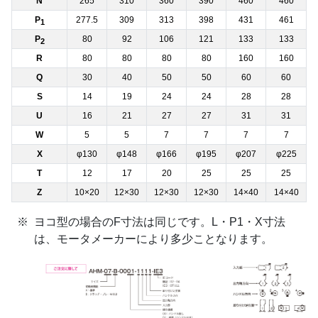
N
265
310
360
390
460
460
P
277.5
309
313
398
431
461
1
P
80
92
106
121
133
133
2
R
80
80
80
80
160
160
Q
30
40
50
50
60
60
S
14
19
24
24
28
28
U
16
21
27
27
31
31
W
5
5
7
7
7
7
X
φ130
φ148
φ166
φ195
φ207
φ225
T
12
17
20
25
25
25
Z
10×20
12×30
12×30
12×30
14×40
14×40
ヨコ型の場合のF寸法は同じです。L・P1・X寸法
は、モータメーカーにより多少ことなります。