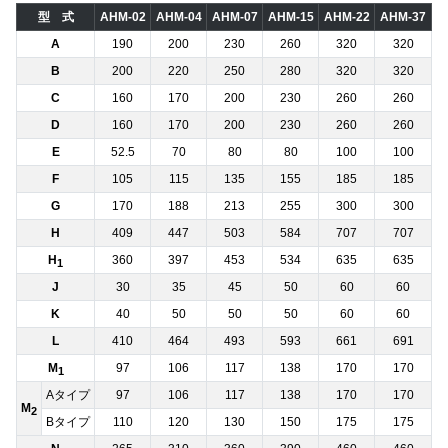
型 式
AHM-02
AHM-04
AHM-07
AHM-15
AHM-22
AHM-37
A
190
200
230
260
320
320
B
200
220
250
280
320
320
C
160
170
200
230
260
260
D
160
170
200
230
260
260
E
52.5
70
80
80
100
100
F
105
115
135
155
185
185
G
170
188
213
255
300
300
H
409
447
503
584
707
707
H
360
397
453
534
635
635
1
J
30
35
45
50
60
60
K
40
50
50
50
60
60
L
410
464
493
593
661
691
M
97
106
117
138
170
170
1
Aタイプ
97
106
117
138
170
170
M
2
Bタイプ
110
120
130
150
175
175