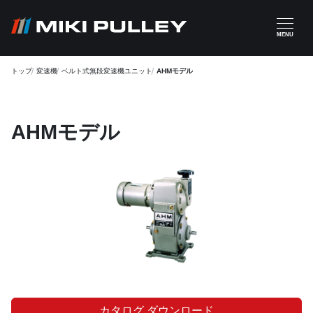
メインコンテンツに移動
MENU
トップ
変速機
ベルト式無段変速機ユニット
AHMモデル
AHMモデル
カタログ ダウンロード