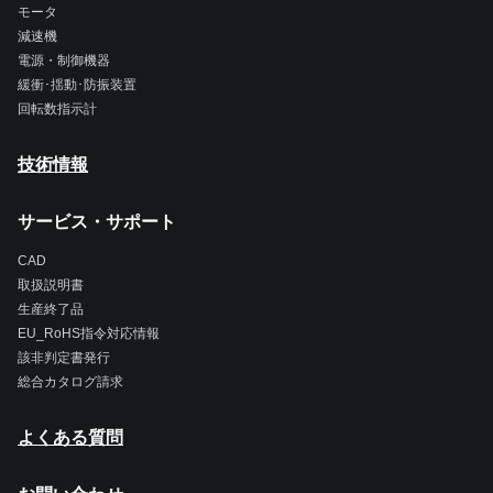
モータ
減速機
電源・制御機器
緩衝･揺動･防振装置
回転数指示計
技術情報
サービス・サポート
CAD
取扱説明書
生産終了品
EU_RoHS指令対応情報
該非判定書発行
総合カタログ請求
よくある質問