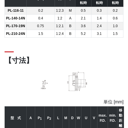
転時
転時
転時
PL-116-11
0.2
1:2.3
M
0.5
0.3
0.2
PL-140-14N
0.4
1:2
A
2.1
1.4
0.6
PL-170-19N
0.75
1:2.1
B
3.6
2.4
1.0
PL-210-24N
1.5
1:2.4
B
5.2
3.1
1.5
【寸法】
単位 [mm]
移
max.
min.
動
型 式
A
P
P
L
M
D
W
U
V
1
2
P.D.
P.D.
距
離