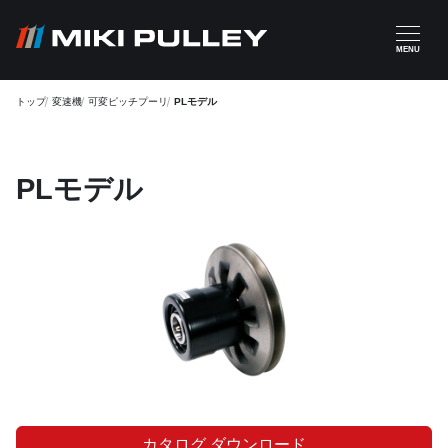
メインコンテンツに移動
MENU
トップ
変速機
可変ピッチプーリ
PLモデル
PLモデル
カタログ ダウンロード