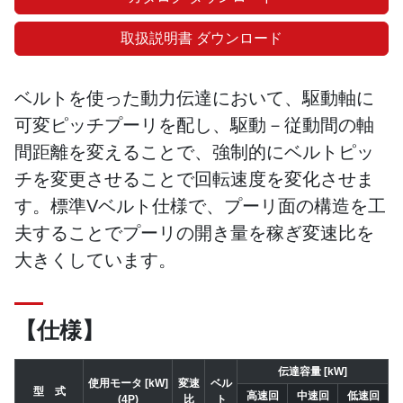
取扱説明書 ダウンロード
ベルトを使った動力伝達において、駆動軸に
可変ピッチプーリを配し、駆動－従動間の軸
間距離を変えることで、強制的にベルトピッ
チを変更させることで回転速度を変化させま
す。標準Vベルト仕様で、プーリ面の構造を工
夫することでプーリの開き量を稼ぎ変速比を
大きくしています。
【仕様】
伝達容量 [kW]
使用モータ [kW]
変速
ベル
型 式
高速回
中速回
低速回
(4P)
比
ト