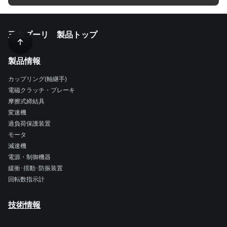
三木プーリ 製品トップ
製品情報
カップリング(軸継手)
電磁クラッチ・ブレーキ
摩擦式締結具
変速機
過負荷保護装置
モータ
減速機
電源・制御機器
緩衝･揺動･防振装置
回転数指示計
技術情報