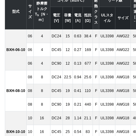
コイル（at20℃）
リード線
耐
静摩擦
サ
熱
トルク
型式
イ
ク
T
［N・
電圧
容量
電流
抵抗
ULスタ
s
ズ
ラ
［
サイズ
m］
[V]
[W]
[A]
[Ω]
イル
－
ス
06
4
DC24
15
0.63
38.4
F
UL3398
AWG22
5
BXH-06-10
06
4
DC45
12
0.27
169
F
UL3398
AWG22
5
06
4
DC90
12
0.13
677
F
UL3398
AWG22
5
08
8
DC24
22.5
0.94
25.6
F
UL3398
AWG18
5
BXH-08-10
08
8
DC45
19
0.41
110
F
UL3398
AWG18
5
08
8
DC90
19
0.21
440
F
UL3398
AWG18
5
10
16
DC24
28
1.14
21.1
F
UL3398
AWG18
4
BXH-10-10
10
16
DC45
25
0.54
83
F
UL3398
AWG18
4