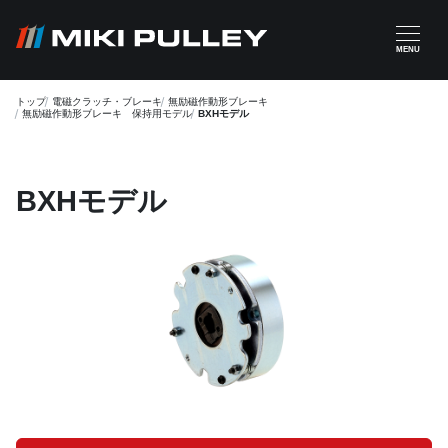
メインコンテンツに移動
MENU
トップ
電磁クラッチ・ブレーキ
無励磁作動形ブレーキ
無励磁作動形ブレーキ 保持用モデル
BXHモデル
BXHモデル