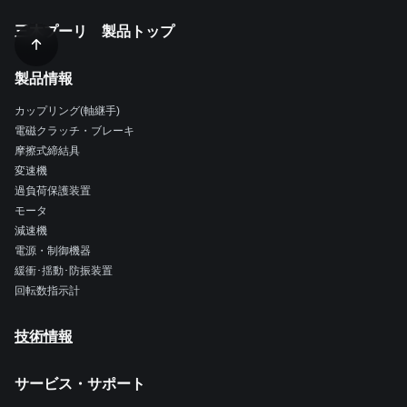
三木プーリ 製品トップ
製品情報
カップリング(軸継手)
電磁クラッチ・ブレーキ
摩擦式締結具
変速機
過負荷保護装置
モータ
減速機
電源・制御機器
緩衝･揺動･防振装置
回転数指示計
技術情報
サービス・サポート