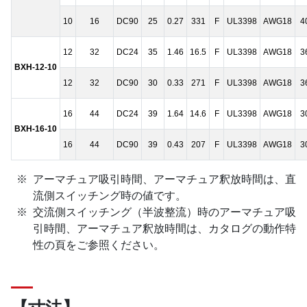
10
16
DC90
25
0.27
331
F
UL3398
AWG18
4
12
32
DC24
35
1.46
16.5
F
UL3398
AWG18
3
BXH-12-10
12
32
DC90
30
0.33
271
F
UL3398
AWG18
3
16
44
DC24
39
1.64
14.6
F
UL3398
AWG18
3
BXH-16-10
16
44
DC90
39
0.43
207
F
UL3398
AWG18
3
アーマチュア吸引時間、アーマチュア釈放時間は、直
流側スイッチング時の値です。
交流側スイッチング（半波整流）時のアーマチュア吸
引時間、アーマチュア釈放時間は、カタログの動作特
性の頁をご参照ください。