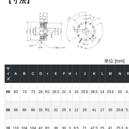
【寸法】
単位 [mm]
サ
イ
A
B
C
D
r
E
F
H
I
J
K
L
M
N
ズ
06
83
73
73
28
R1
26.5
22
3
10
20.5
39.5
14
33.6
20
4
08
96
86
86
35
R1
32
25
3
12
20
41
17
35
20.8
5
10
116
104
104
42
R1
38
30
3
9.5
21
47.5
25
41
25.3
6