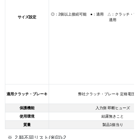
◎：2個以上接続可能 ●：適用 △：クラッチ・ブ
サイズ設定
適用
適用クラッチ・ブレーキ
弊社クラッチ・ブレーキ 定格電圧DC
保護機能
入力側 即断ヒューズ
使用環境
結露無きこと
質量
製品1個当り
2.順不同リスト(米印)-2