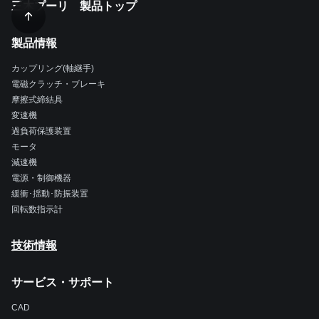
三木プーリ 製品トップ
製品情報
カップリング(軸継手)
電磁クラッチ・ブレーキ
摩擦式締結具
変速機
過負荷保護装置
モータ
減速機
電源・制御機器
緩衝･揺動･防振装置
回転数指示計
技術情報
サービス・サポート
CAD