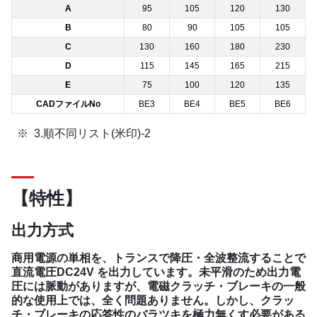
A
95
105
120
130
B
80
90
105
105
C
130
160
180
230
D
115
145
165
215
E
75
100
120
135
CADファイルNo
BE3
BE4
BE5
BE6
3.順不同リスト(米印)-2
【特性】
出力方式
商用電源の単相を、トランスで降圧・全波整流することで
直流電圧DC24V を出力しています。未平滑のため出力電
圧には脈動がありますが、電磁クラッチ・ブレーキの一般
的な使用上では、全く問題ありません。しかし、クラッ
チ・ブレーキの応答性のバラツキを極力無くす必要がある