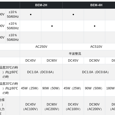
BEM-2H
BEM-4H
±10％
00V
●
●
50/60Hz
±10％
00V
●
●
50/60Hz
±10％
00V
50/60Hz
AC250V
AC510V
半波整流
DC45V
DC90V
DC45V
DC90V
D
温度20℃の時
）内は60℃
DC1.0A（DC0.6A）
DC1.0A（DC0.6A）
の時
温度20℃の時
）内は60℃
45W（25W）
90W（50W）
45W（25W）
90W（50W）
180
の時
仕様
 ）
DC45V
DC90V
DC45V
DC90V
D
入力
（AC100V）
（AC200V）
（AC100V）
（AC200V）
（A
圧