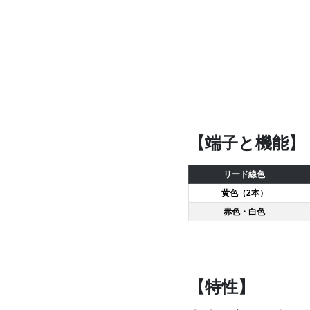
【端子と機能】
リード線色
黄色（2本）
赤色・白色
【特性】