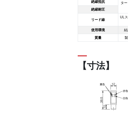
絶縁抵抗
ター
絶縁耐圧
UL
リード線
使用環境
結
質量
製
【寸法】