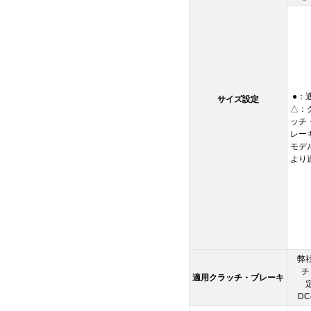
●：
サイズ設定
△：
ッチ
レー
モデ
より
弊
チ
適用クラッチ・ブレーキ
DC