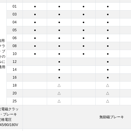
01
●
●
●
●
03
●
●
●
●
04
●
●
●
●
05
●
●
●
●
06
●
●
●
●
適用
クラ
08
●
●
●
●
・ブ
10
●
●
●
●
キの
ルに
12
●
●
適用
14
●
●
16
●
●
18
△
△
20
△
△
25
△
△
社電磁クラッ
・ブレーキ
無励磁ブレーキ
定格電圧
45/90/180V