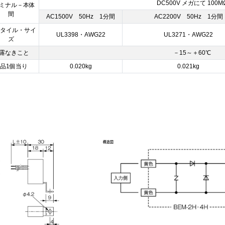
DC500V メガにて 100M
ミナル－本体
間
AC1500V 50Hz 1分間
AC2200V 50Hz 1分間
スタイル・サイ
UL3398・AWG22
UL3271・AWG22
ズ
露なきこと
－15～＋60℃
品1個当り
0.020kg
0.021kg