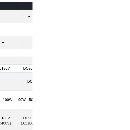
BEM-2F
●
●
●
AC250V
全波整流
C180V
DC90V
DC180V
DC1.0A（DC0.6A）
W（100W）
90W（50W）
180W（100W）
C180V
DC90V
DC180V
C400V）
（AC100V）
（AC200V）