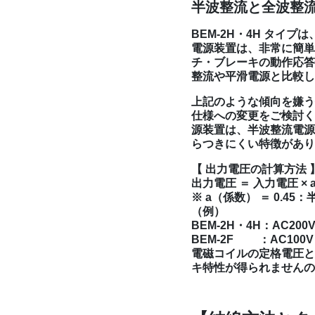
半波整流と全波整
BEM-2H・4H タ
電源装置は、非常に簡単
チ・ブレーキの動作応答
整流や平滑電源と比較し
上記のような傾向を嫌う仕
仕様への変更をご検討く
源装置は、半波整流電源
らつきにくい特徴があり
【 出力電圧の計算方法 
出力電圧 ＝ 入力電圧 ×
※ a（係数） ＝ 0.45
（例）
BEM-2H・4H：AC200
BEM-2F ：AC100V
電磁コイルの定格電圧と
キ特性が得られませんの