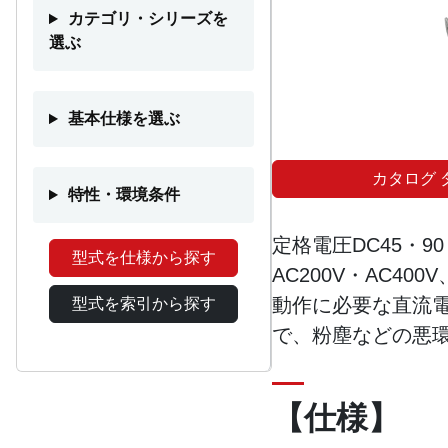
カテゴリ・シリーズを
選ぶ
基本仕様を選ぶ
カタログ 
特性・環境条件
定格電圧DC45・9
型式を仕様から探す
AC200V・AC
動作に必要な直流
型式を索引から探す
で、粉塵などの悪
【仕様】