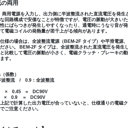
流の両用
イプは、商用電源を入力し、出力側に半波整流された直流電圧を発生
な回路構成で安価なことが特徴ですが、電圧の脈動が大きいた
性にばらつきが発生しやすくなったり、通電時にうなり音が発
て電磁コイルの発熱量が若干上がる傾向があります。
様の場合は、全波整流電源（BEM-2F タイプ）や平滑電源、又
ださい。 BEM-2F タイプは、全波整流された直流電圧を発生
と比較して電圧の脈動が小さく、電磁クラッチ・ブレーキの動
ます。
】
 a（係数）
：半波整流 / 0.9：全波整流
V × 0.45 = DC90V
 × 0.9 = DC90V
上記で計算した出力電圧が合っていないと、仕様通りの電磁ク
でご注意ください。