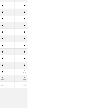
●
●
●
●
●
●
●
●
●
●
●
●
●
●
●
●
●
●
●
●
●
●
●
●
●
●
●
●
●
●
●
△
●
△
△
●
△
△
●