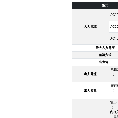
型式
AC1
入力電圧
AC2
AC4
最大入力電圧
整流方式
出力電圧
周囲
出力電流
（ 
周囲
出力容量
（ 
電圧
（
内は
電