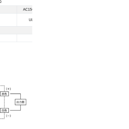
Ω
AC1500V 50Hz 1分間
UL3398・AWG22
0.023kg