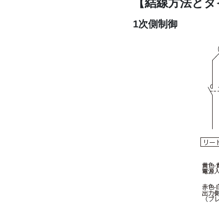
【結線方法とタ
1次側制御