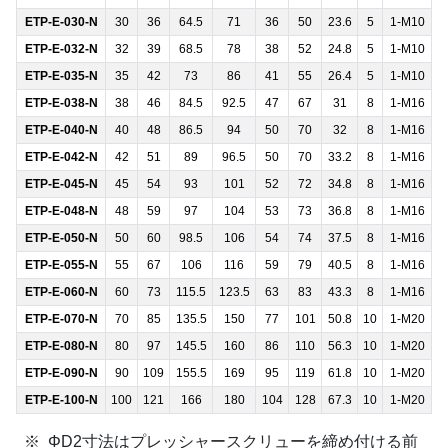
ETP-E-030-N
30
36
64.5
71
36
50
23.6
5
1-M10
ETP-E-032-N
32
39
68.5
78
38
52
24.8
5
1-M10
ETP-E-035-N
35
42
73
86
41
55
26.4
5
1-M10
ETP-E-038-N
38
46
84.5
92.5
47
67
31
8
1-M16
ETP-E-040-N
40
48
86.5
94
50
70
32
8
1-M16
ETP-E-042-N
42
51
89
96.5
50
70
33.2
8
1-M16
ETP-E-045-N
45
54
93
101
52
72
34.8
8
1-M16
ETP-E-048-N
48
59
97
104
53
73
36.8
8
1-M16
ETP-E-050-N
50
60
98.5
106
54
74
37.5
8
1-M16
ETP-E-055-N
55
67
106
116
59
79
40.5
8
1-M16
ETP-E-060-N
60
73
115.5
123.5
63
83
43.3
8
1-M16
ETP-E-070-N
70
85
135.5
150
77
101
50.8
10
1-M20
ETP-E-080-N
80
97
145.5
160
86
110
56.3
10
1-M20
ETP-E-090-N
90
109
155.5
169
95
119
61.8
10
1-M20
ETP-E-100-N
100
121
166
180
104
128
67.3
10
1-M20
ΦD2寸法はプレッシャースクリューを締め付ける前