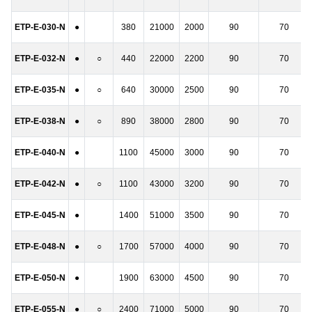
ETP-E-030-N
●
380
21000
2000
90
70
ETP-E-032-N
●
○
440
22000
2200
90
70
ETP-E-035-N
●
○
640
30000
2500
90
70
ETP-E-038-N
●
○
890
38000
2800
90
70
ETP-E-040-N
●
1100
45000
3000
90
70
ETP-E-042-N
●
○
1100
43000
3200
90
70
ETP-E-045-N
●
1400
51000
3500
90
70
ETP-E-048-N
●
○
1700
57000
4000
90
70
ETP-E-050-N
●
1900
63000
4500
90
70
ETP-E-055-N
●
○
2400
71000
5000
90
70