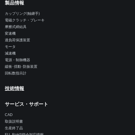
製品情報
カップリング(軸継手)
電磁クラッチ・ブレーキ
摩擦式締結具
変速機
過負荷保護装置
モータ
減速機
電源・制御機器
緩衝･揺動･防振装置
回転数指示計
技術情報
サービス・サポート
CAD
取扱説明書
生産終了品
EU_RoHS指令対応情報