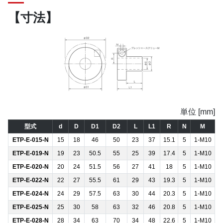
【寸法】
単位 [mm]
型式
d
D
D1
D2
L
L1
R
N
M
ETP-E-015-N
15
18
46
50
23
37
15.1
5
1-M10
ETP-E-019-N
19
23
50.5
55
25
39
17.4
5
1-M10
ETP-E-020-N
20
24
51.5
56
27
41
18
5
1-M10
ETP-E-022-N
22
27
55.5
61
29
43
19.3
5
1-M10
ETP-E-024-N
24
29
57.5
63
30
44
20.3
5
1-M10
ETP-E-025-N
25
30
58
63
32
46
20.8
5
1-M10
ETP-E-028-N
28
34
63
70
34
48
22.6
5
1-M10