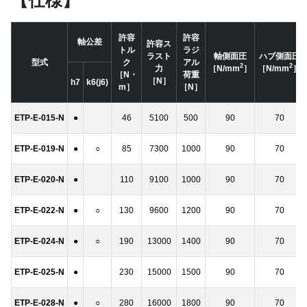
許容
許容
軸公差
許容ス
トル
ラジ
ラスト
軸側面圧
ハブ側面圧
型式
ク
アル
2
2
力
［N/mm
］
［N/mm
］
［N・
荷重
［N］
h7
k6(j6)
m］
［N］
ETP-E-015-N
●
46
5100
500
90
70
ETP-E-019-N
●
○
85
7300
1000
90
70
ETP-E-020-N
●
110
9100
1000
90
70
ETP-E-022-N
●
○
130
9600
1200
90
70
ETP-E-024-N
●
○
190
13000
1400
90
70
ETP-E-025-N
●
230
15000
1500
90
70
ETP-E-028-N
●
○
280
16000
1800
90
70