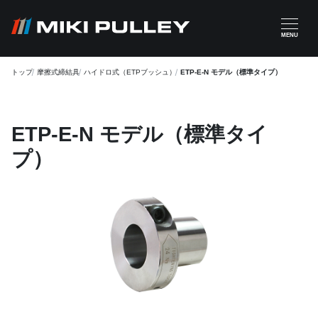
メインコンテンツに移動
MENU
トップ
摩擦式締結具
ハイドロ式（ETPブッシュ）
ETP-E-N モデル（標準タイプ）
ETP-E-N モデル（標準タイ
プ）