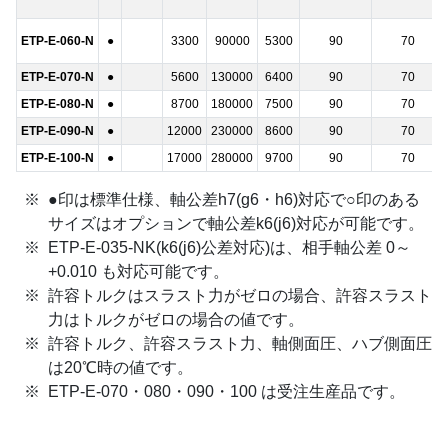
ETP-E-060-N
●
3300
90000
5300
90
70
ETP-E-070-N
●
5600
130000
6400
90
70
ETP-E-080-N
●
8700
180000
7500
90
70
ETP-E-090-N
●
12000
230000
8600
90
70
ETP-E-100-N
●
17000
280000
9700
90
70
●印は標準仕様、軸公差h7(g6・h6)対応で○印のある
サイズはオプションで軸公差k6(j6)対応が可能です。
ETP-E-035-NK(k6(j6)公差対応)は、相手軸公差 0～
+0.010 も対応可能です。
許容トルクはスラスト力がゼロの場合、許容スラスト
力はトルクがゼロの場合の値です。
許容トルク、許容スラスト力、軸側面圧、ハブ側面圧
は20℃時の値です。
ETP-E-070・080・090・100 は受注生産品です。